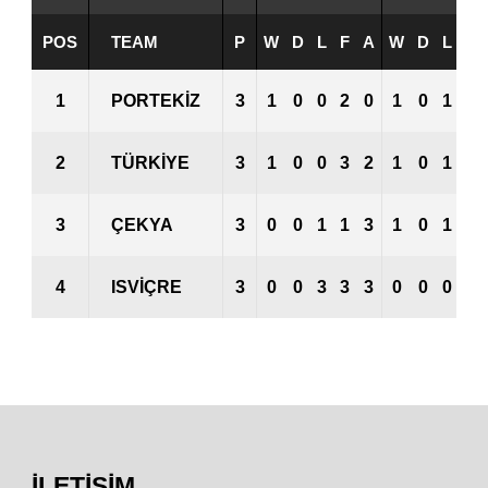
POS
TEAM
P
W
D
L
F
A
W
D
L
F
1
PORTEKIZ
3
1
0
0
2
0
1
0
1
2
2
TÜRKIYE
3
1
0
0
3
2
1
0
1
2
3
ÇEKYA
3
0
0
1
1
3
1
0
1
3
4
ISVIÇRE
3
0
0
3
3
3
0
0
0
0
İLETIŞIM