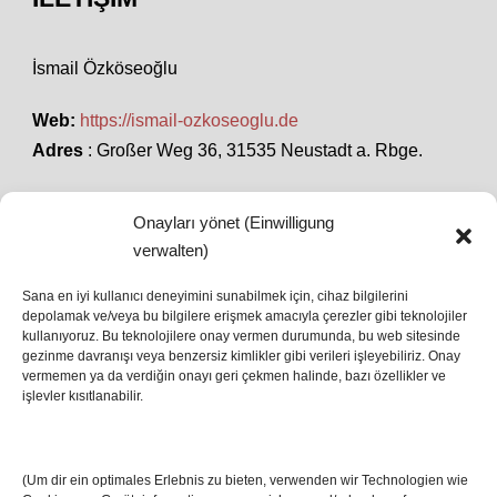
İsmail Özköseoğlu
Web:
https://ismail-ozkoseoglu.de
Adres
: Großer Weg 36, 31535 Neustadt a. Rbge.
Onayları yönet (Einwilligung
SON HABERLER
verwalten)
Sana en iyi kullanıcı deneyimini sunabilmek için, cihaz bilgilerini
depolamak ve/veya bu bilgilere erişmek amacıyla çerezler gibi teknolojiler
İstanbul’da Avrupa Ligi Finali: Freiburg ve Aston
kullanıyoruz. Bu teknolojilere onay vermen durumunda, bu web sitesinde
Villa Boğaz’da Tarih Yazmaya Hazırlanıyor
gezinme davranışı veya benzersiz kimlikler gibi verileri işleyebiliriz. Onay
08 May 2026
vermemen ya da verdiğin onayı geri çekmen halinde, bazı özellikler ve
işlevler kısıtlanabilir.
Romanya Futbolunun Efsane İsmi Mircea
Lucescu Hayatını Kaybetti
(Um dir ein optimales Erlebnis zu bieten, verwenden wir Technologien wie
17 Nis 2026