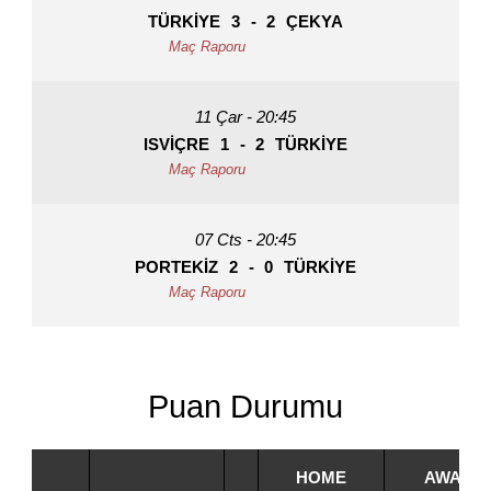
TÜRKIYE
3
-
2
ÇEKYA
11 Çar - 20:45
ISVIÇRE
1
-
2
TÜRKIYE
07 Cts - 20:45
PORTEKIZ
2
-
0
TÜRKIYE
Puan Durumu
HOME
AWAY