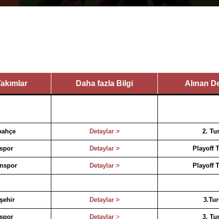
Takımlar
Daha fazla Bilgi
Alınan D
bahçe
Detaylar >
2. Tu
spor
Detaylar >
Playoff 
nspor
Detaylar >
Playoff 
şehir
Detaylar >
3.Tur
spor
Detaylar
>
3. Tu