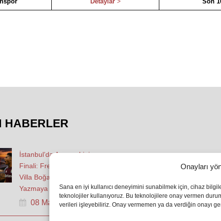
nspor
Detaylar
>
Son 1
N HABERLER
İstanbul’da Avrupa Ligi
Finali: Freiburg ve Aston
Onayları yön
Villa Boğaz’da Tarih
Sana en iyi kullanıcı deneyimini sunabilmek için, cihaz bilgi
Yazmaya Hazırlanıyor
teknolojiler kullanıyoruz. Bu teknolojilere onay vermen dur
08 May 2026
verileri işleyebiliriz. Onay vermemen ya da verdiğin onayı geri