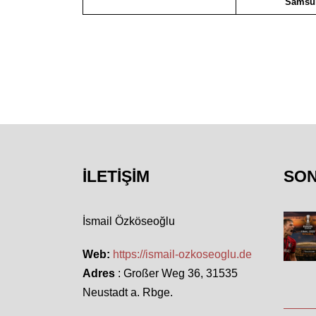
Samsu
İLETIŞIM
SO
İsmail Özköseoğlu
Web:
https://ismail-ozkoseoglu.de
Adres
: Großer Weg 36, 31535
Neustadt a. Rbge.