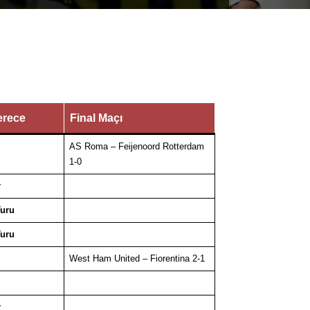
erece
Final Maçı
AS Roma – Feijenoord Rotterdam
1-0
r
Turu
Turu
West Ham United – Fiorentina 2-1
r