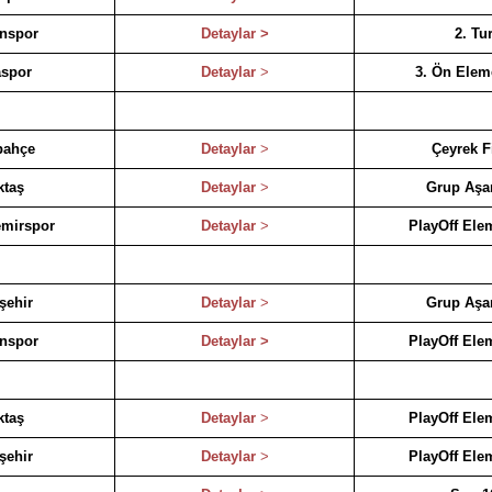
nspor
Detaylar >
2. Tu
spor
Detaylar
>
3. Ön Elem
bahçe
Detaylar
>
Çeyrek F
ktaş
Detaylar
>
Grup Aş
mirspor
Detaylar
>
PlayOff Ele
şehir
Detaylar
>
Grup Aş
nspor
Detaylar >
PlayOff Ele
ktaş
Detaylar
>
PlayOff Ele
şehir
Detaylar
>
PlayOff Ele