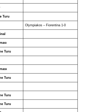
r
e Turu
Olympiakos – Fiorentina 1-0
inal
amas
ı
me Turu
amas
ı
me Turu
me Turu
me Turu