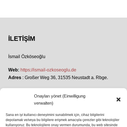
İLETIŞIM
İsmail Özköseoğlu
Web:
https://ismail-ozkoseoglu.de
Adres
: Großer Weg 36, 31535 Neustadt a. Rbge.
Onayları yönet (Einwilligung
SON HABERLER
verwalten)
Sana en iyi kullanıcı deneyimini sunabilmek için, cihaz bilgilerini
depolamak ve/veya bu bilgilere erişmek amacıyla çerezler gibi teknolojiler
İstanbul’da Avrupa Ligi Finali: Freiburg ve Aston
kullanıyoruz. Bu teknolojilere onay vermen durumunda, bu web sitesinde
Villa Boğaz’da Tarih Yazmaya Hazırlanıyor