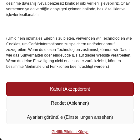
gezinme davranışı veya benzersiz kimlikler gibi verileri işleyebiliriz. Onay
08 May 2026
vermemen ya da verdiğin onayı geri çekmen halinde, bazı özellikler ve
işlevler kısıtlanabilir.
Romanya Futbolunun Efsane İsmi Mircea
Lucescu Hayatını Kaybetti
(Um dir ein optimales Erlebnis zu bieten, verwenden wir Technologien wie
17 Nis 2026
Cookies, um Geräteinformationen zu speichern und/oder darauf
zuzugreifen. Wenn du diesen Technologien zustimmst, können wir Daten
wie das Surfverhalten oder eindeutige IDs auf dieser Website verarbeiten.
Wenn du deine Einwilligung nicht erteilst oder zurückziehst, können
bestimmte Merkmale und Funktionen beeinträchtigt werden.)
Kabul (Akzeptieren)
Reddet (Ablehnen)
© Copyright 2024 /
Impressum/Site sahibi
/
Ayarları görüntüle (Einstellungen ansehen)
Datenschutzerklärung/Gizlilik ve Güvenlik
Ismail Özköseoğlu
Gizlilik Bildirimi
Künye