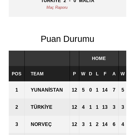
TÜRKIYE
2
-
0
MALTA
Puan Durumu
HOME
POS
TEAM
P
W
D
L
F
A
W
D
1
YUNANISTAN
12
5
0
1
14
7
5
1
2
TÜRKIYE
12
4
1
1
13
3
3
2
3
NORVEÇ
12
3
1
2
14
6
4
1