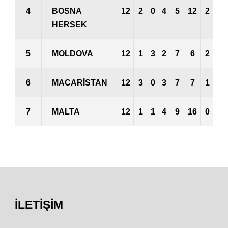
4
BOSNA
12
2
0
4
5
12
2
1
HERSEK
5
MOLDOVA
12
1
3
2
7
6
2
0
6
MACARISTAN
12
3
0
3
7
7
1
0
7
MALTA
12
1
1
4
9
16
0
1
İLETIŞIM