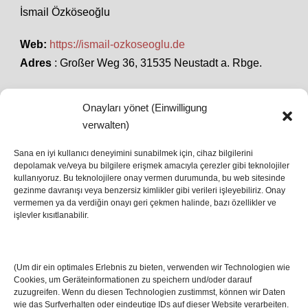
İsmail Özköseoğlu
Web:
https://ismail-ozkoseoglu.de
Adres
: Großer Weg 36, 31535 Neustadt a. Rbge.
Onayları yönet (Einwilligung
SON HABERLER
verwalten)
Sana en iyi kullanıcı deneyimini sunabilmek için, cihaz bilgilerini
depolamak ve/veya bu bilgilere erişmek amacıyla çerezler gibi teknolojiler
İstanbul’da Avrupa Ligi Finali: Freiburg ve Aston
kullanıyoruz. Bu teknolojilere onay vermen durumunda, bu web sitesinde
Villa Boğaz’da Tarih Yazmaya Hazırlanıyor
gezinme davranışı veya benzersiz kimlikler gibi verileri işleyebiliriz. Onay
08 May 2026
vermemen ya da verdiğin onayı geri çekmen halinde, bazı özellikler ve
işlevler kısıtlanabilir.
Romanya Futbolunun Efsane İsmi Mircea
Lucescu Hayatını Kaybetti
(Um dir ein optimales Erlebnis zu bieten, verwenden wir Technologien wie
17 Nis 2026
Cookies, um Geräteinformationen zu speichern und/oder darauf
zuzugreifen. Wenn du diesen Technologien zustimmst, können wir Daten
wie das Surfverhalten oder eindeutige IDs auf dieser Website verarbeiten.