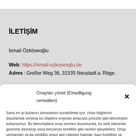
İLETIŞIM
İsmail Özköseoğlu
Web:
https://ismail-ozkoseoglu.de
Adres
: Großer Weg 36, 31535 Neustadt a. Rbge.
Onayları yönet (Einwilligung
SON HABERLER
verwalten)
Sana en iyi kullanıcı deneyimini sunabilmek için, cihaz bilgilerini
depolamak ve/veya bu bilgilere erişmek amacıyla çerezler gibi teknolojiler
İstanbul’da Avrupa Ligi Finali: Freiburg ve Aston
kullanıyoruz. Bu teknolojilere onay vermen durumunda, bu web sitesinde
Villa Boğaz’da Tarih Yazmaya Hazırlanıyor
gezinme davranışı veya benzersiz kimlikler gibi verileri işleyebiliriz. Onay
08 May 2026
vermemen ya da verdiğin onayı geri çekmen halinde, bazı özellikler ve