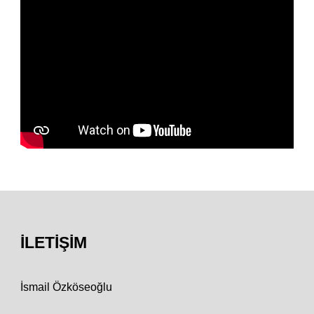
İLETIŞIM
İsmail Özköseoğlu