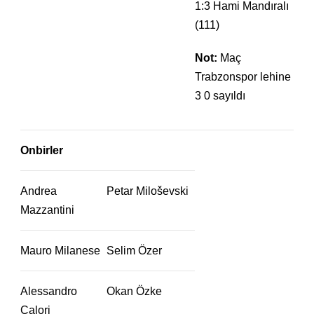
1:3 Hami Mandıralı
(111)
Not:
Maç
Trabzonspor lehine
3 0 sayıldı
Onbirler
Andrea
Petar Miloševski
Mazzantini
Mauro Milanese
Selim Özer
Alessandro
Okan Özke
Calori