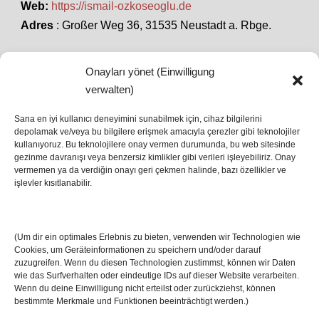
Web:
https://ismail-ozkoseoglu.de
Adres
: Großer Weg 36, 31535 Neustadt a. Rbge.
Onayları yönet (Einwilligung
SON HABERLER
verwalten)
Sana en iyi kullanıcı deneyimini sunabilmek için, cihaz bilgilerini
depolamak ve/veya bu bilgilere erişmek amacıyla çerezler gibi teknolojiler
İstanbul’da Avrupa Ligi Finali: Freiburg ve Aston
kullanıyoruz. Bu teknolojilere onay vermen durumunda, bu web sitesinde
Villa Boğaz’da Tarih Yazmaya Hazırlanıyor
gezinme davranışı veya benzersiz kimlikler gibi verileri işleyebiliriz. Onay
08 May 2026
vermemen ya da verdiğin onayı geri çekmen halinde, bazı özellikler ve
işlevler kısıtlanabilir.
Romanya Futbolunun Efsane İsmi Mircea
Lucescu Hayatını Kaybetti
(Um dir ein optimales Erlebnis zu bieten, verwenden wir Technologien wie
17 Nis 2026
Cookies, um Geräteinformationen zu speichern und/oder darauf
zuzugreifen. Wenn du diesen Technologien zustimmst, können wir Daten
wie das Surfverhalten oder eindeutige IDs auf dieser Website verarbeiten.
Wenn du deine Einwilligung nicht erteilst oder zurückziehst, können
bestimmte Merkmale und Funktionen beeinträchtigt werden.)