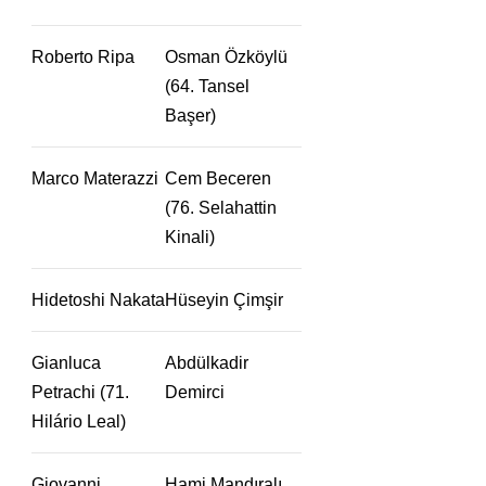
Roberto Ripa
Osman Özköylü
(64. Tansel
Başer)
Marco Materazzi
Cem Beceren
(76. Selahattin
Kinali)
Hidetoshi Nakata
Hüseyin Çimşir
Gianluca
Abdülkadir
Petrachi (71.
Demirci
Hilário Leal)
Giovanni
Hami Mandıralı