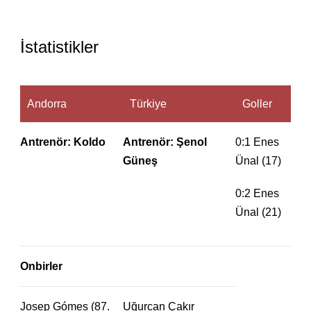
İstatistikler
Andorra
Türkiye
Goller
Antrenör: Koldo
Antrenör: Şenol
0:1 Enes
Güneş
Ünal (17)
0:2 Enes
Ünal (21)
Onbirler
Josep Gómes (87.
Uğurcan Çakır