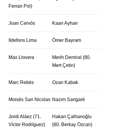
Ferran Pol)
Joan Cervós
Kaan Ayhan
Ildefons Lima
Ömer Bayram
Max Llovera
Merih Demiral (80.
Mert Çetin)
Marc Rebés
Ozan Kabak
Moisés San Nicolas
Nazım Sangaré
Jordi Aláez (71.
Hakan Çalhanoğlu
Víctor Rodríguez)
(60. Berkay Özcan)