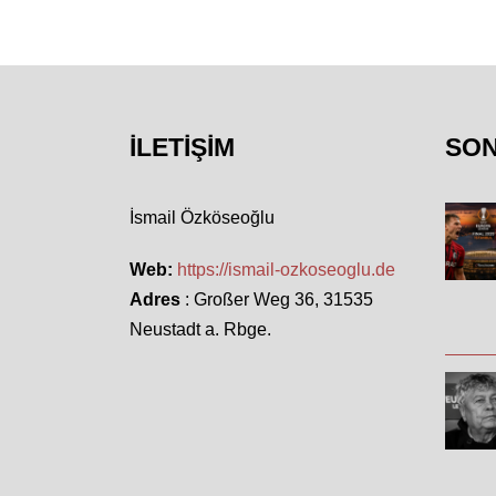
İLETIŞIM
SO
İsmail Özköseoğlu
Web:
https://ismail-ozkoseoglu.de
Adres
: Großer Weg 36, 31535
Neustadt a. Rbge.