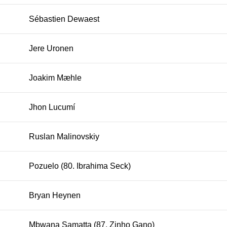
Sébastien Dewaest
Jere Uronen
Joakim Mæhle
Jhon Lucumí
Ruslan Malinovskiy
Pozuelo (80. Ibrahima Seck)
Bryan Heynen
Mbwana Samatta (87. Zinho Gano)