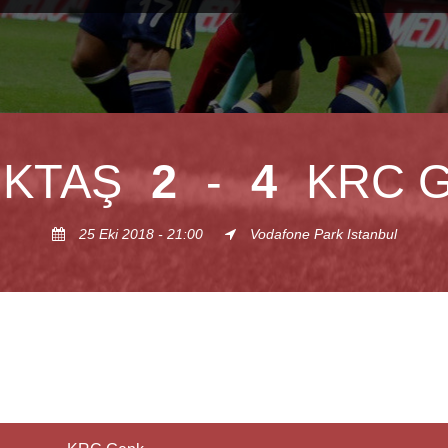
IKTAŞ
2
-
4
KRC 
25 Eki 2018 - 21:00
Vodafone Park Istanbul