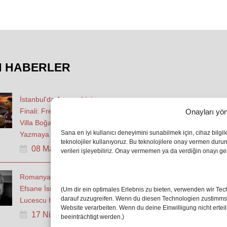
N HABERLER
İstanbul’da Avrupa Ligi
Finali: Freiburg ve Aston
Onayları yön
Villa Boğaz’da Tarih
Sana en iyi kullanıcı deneyimini sunabilmek için, cihaz bilgi
Yazmaya Hazırlanıyor
teknolojiler kullanıyoruz. Bu teknolojilere onay vermen dur
08 May 2026
verileri işleyebiliriz. Onay vermemen ya da verdiğin onayı geri
Romanya Futbolunun
Efsane İsmi Mircea
(Um dir ein optimales Erlebnis zu bieten, verwenden wir T
darauf zuzugreifen. Wenn du diesen Technologien zustimmst,
Lucescu Hayatını Kaybetti
Website verarbeiten. Wenn du deine Einwilligung nicht erte
17 Nis 2026
beeinträchtigt werden.)