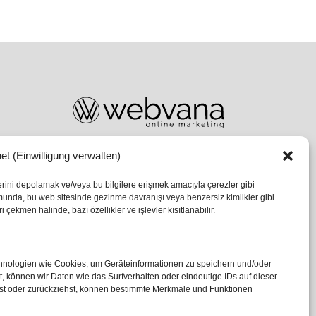
et (Einwilligung verwalten)
lerini depolamak ve/veya bu bilgilere erişmek amacıyla çerezler gibi
umunda, bu web sitesinde gezinme davranışı veya benzersiz kimlikler gibi
 çekmen halinde, bazı özellikler ve işlevler kısıtlanabilir.
echnologien wie Cookies, um Geräteinformationen zu speichern und/oder
 können wir Daten wie das Surfverhalten oder eindeutige IDs auf dieser
ilst oder zurückziehst, können bestimmte Merkmale und Funktionen