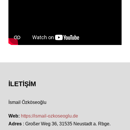
İLETIŞIM
İsmail Özköseoğlu
Web:
https://ismail-ozkoseoglu.de
Adres
: Großer Weg 36, 31535 Neustadt a. Rbge.