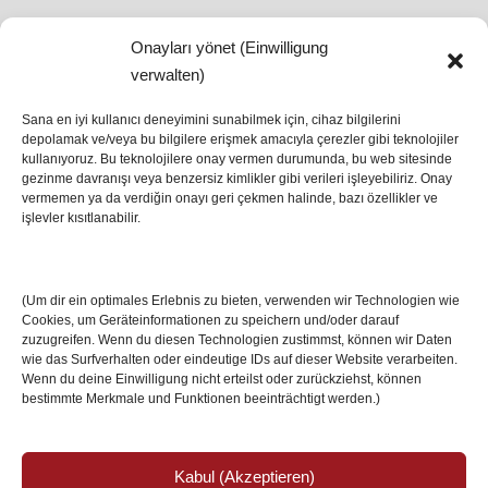
Onayları yönet (Einwilligung
SON HABERLER
verwalten)
Sana en iyi kullanıcı deneyimini sunabilmek için, cihaz bilgilerini
depolamak ve/veya bu bilgilere erişmek amacıyla çerezler gibi teknolojiler
İstanbul’da Avrupa Ligi Finali: Freiburg ve Aston
kullanıyoruz. Bu teknolojilere onay vermen durumunda, bu web sitesinde
Villa Boğaz’da Tarih Yazmaya Hazırlanıyor
gezinme davranışı veya benzersiz kimlikler gibi verileri işleyebiliriz. Onay
08 May 2026
vermemen ya da verdiğin onayı geri çekmen halinde, bazı özellikler ve
işlevler kısıtlanabilir.
Romanya Futbolunun Efsane İsmi Mircea
Lucescu Hayatını Kaybetti
(Um dir ein optimales Erlebnis zu bieten, verwenden wir Technologien wie
17 Nis 2026
Cookies, um Geräteinformationen zu speichern und/oder darauf
zuzugreifen. Wenn du diesen Technologien zustimmst, können wir Daten
wie das Surfverhalten oder eindeutige IDs auf dieser Website verarbeiten.
Wenn du deine Einwilligung nicht erteilst oder zurückziehst, können
bestimmte Merkmale und Funktionen beeinträchtigt werden.)
Kabul (Akzeptieren)