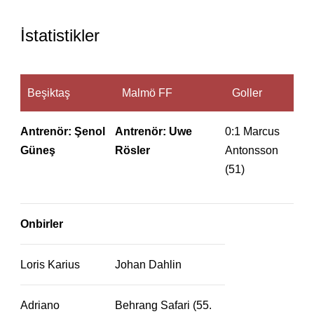
İstatistikler
Beşiktaş
Malmö FF
Goller
Antrenör: Şenol
Antrenör: Uwe
0:1 Marcus
Güneş
Rösler
Antonsson
(51)
Onbirler
Loris Karius
Johan Dahlin
Adriano
Behrang Safari (55.