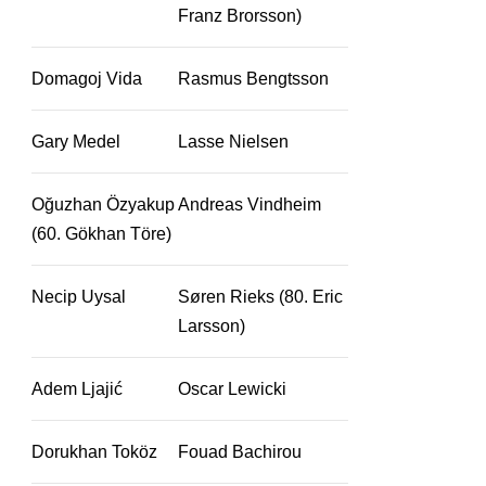
Franz Brorsson)
Domagoj Vida
Rasmus Bengtsson
Gary Medel
Lasse Nielsen
Oğuzhan Özyakup
Andreas Vindheim
(60. Gökhan Töre)
Necip Uysal
Søren Rieks (80. Eric
Larsson)
Adem Ljajić
Oscar Lewicki
Dorukhan Toköz
Fouad Bachirou