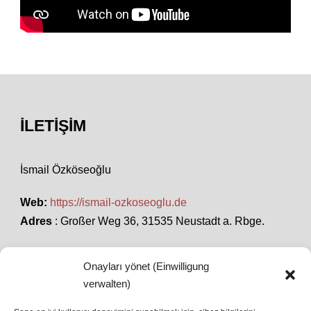
İLETIŞIM
İsmail Özköseoğlu
Web:
https://ismail-ozkoseoglu.de
Adres
: Großer Weg 36, 31535 Neustadt a. Rbge.
Onayları yönet (Einwilligung
SON HABERLER
verwalten)