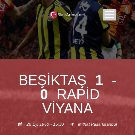
BEŞIKTAŞ
1
-
0
RAPID
VIYANA
28 Eyl 1960 - 15:30
Mithat Paşa Istanbul