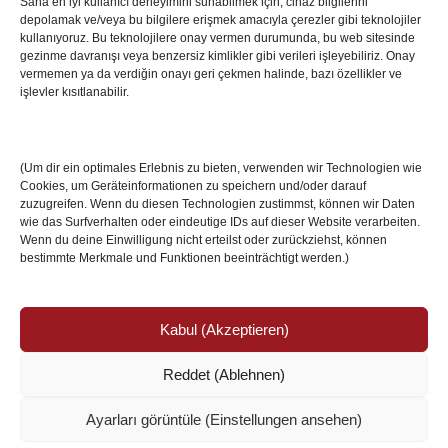
Sana en iyi kullanıcı deneyimini sunabilmek için, cihaz bilgilerini
depolamak ve/veya bu bilgilere erişmek amacıyla çerezler gibi teknolojiler
İstanbul’da Avrupa Ligi Finali: Freiburg ve Aston
kullanıyoruz. Bu teknolojilere onay vermen durumunda, bu web sitesinde
Villa Boğaz’da Tarih Yazmaya Hazırlanıyor
gezinme davranışı veya benzersiz kimlikler gibi verileri işleyebiliriz. Onay
08 May 2026
vermemen ya da verdiğin onayı geri çekmen halinde, bazı özellikler ve
işlevler kısıtlanabilir.
Romanya Futbolunun Efsane İsmi Mircea
Lucescu Hayatını Kaybetti
(Um dir ein optimales Erlebnis zu bieten, verwenden wir Technologien wie
17 Nis 2026
Cookies, um Geräteinformationen zu speichern und/oder darauf
zuzugreifen. Wenn du diesen Technologien zustimmst, können wir Daten
wie das Surfverhalten oder eindeutige IDs auf dieser Website verarbeiten.
Wenn du deine Einwilligung nicht erteilst oder zurückziehst, können
bestimmte Merkmale und Funktionen beeinträchtigt werden.)
Kabul (Akzeptieren)
Reddet (Ablehnen)
© Copyright 2024 /
Impressum/Site sahibi
/
Ayarları görüntüle (Einstellungen ansehen)
Datenschutzerklärung/Gizlilik ve Güvenlik