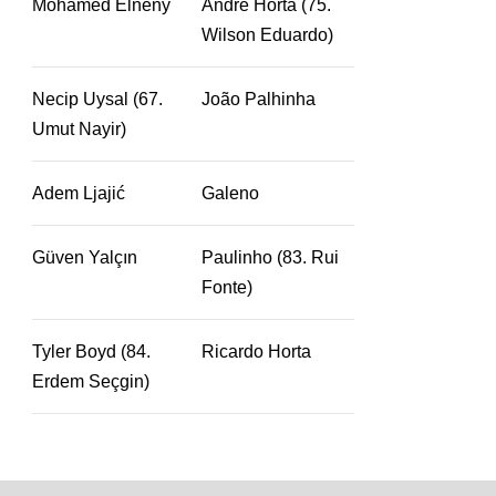
Mohamed Elneny
André Horta (75.
Wilson Eduardo)
Necip Uysal (67.
João Palhinha
Umut Nayir)
Adem Ljajić
Galeno
Güven Yalçın
Paulinho (83. Rui
Fonte)
Tyler Boyd (84.
Ricardo Horta
Erdem Seçgin)