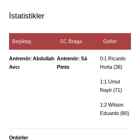
İstatistikler
Beşiktaş
SC Braga
Goller
Antrenör: Abdullah
Antrenör: Sá
0:1 Ricardo
Avcı
Pinto
Horta (38)
1:1 Umut
Nayir (71)
1:2 Wilson
Eduardo (80)
Onbirler