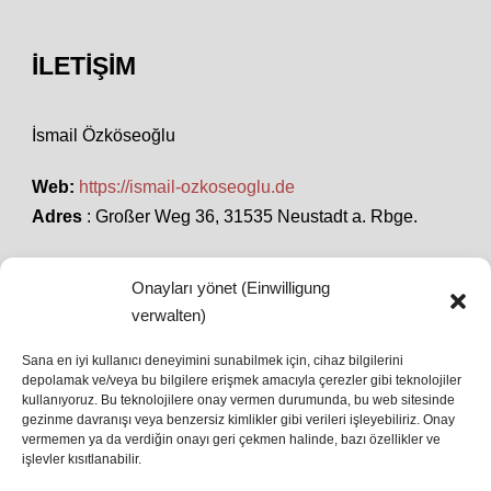
İLETIŞIM
İsmail Özköseoğlu
Web:
https://ismail-ozkoseoglu.de
Adres
: Großer Weg 36, 31535 Neustadt a. Rbge.
Onayları yönet (Einwilligung
SON HABERLER
verwalten)
Sana en iyi kullanıcı deneyimini sunabilmek için, cihaz bilgilerini
depolamak ve/veya bu bilgilere erişmek amacıyla çerezler gibi teknolojiler
İstanbul’da Avrupa Ligi Finali: Freiburg ve Aston
kullanıyoruz. Bu teknolojilere onay vermen durumunda, bu web sitesinde
Villa Boğaz’da Tarih Yazmaya Hazırlanıyor
gezinme davranışı veya benzersiz kimlikler gibi verileri işleyebiliriz. Onay
08 May 2026
vermemen ya da verdiğin onayı geri çekmen halinde, bazı özellikler ve
işlevler kısıtlanabilir.