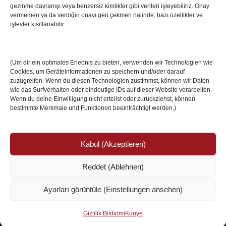
Villa Boğaz’da Tarih Yazmaya Hazırlanıyor
gezinme davranışı veya benzersiz kimlikler gibi verileri işleyebiliriz. Onay
08 May 2026
vermemen ya da verdiğin onayı geri çekmen halinde, bazı özellikler ve
işlevler kısıtlanabilir.
Romanya Futbolunun Efsane İsmi Mircea
Lucescu Hayatını Kaybetti
(Um dir ein optimales Erlebnis zu bieten, verwenden wir Technologien wie
17 Nis 2026
Cookies, um Geräteinformationen zu speichern und/oder darauf
zuzugreifen. Wenn du diesen Technologien zustimmst, können wir Daten
wie das Surfverhalten oder eindeutige IDs auf dieser Website verarbeiten.
Wenn du deine Einwilligung nicht erteilst oder zurückziehst, können
bestimmte Merkmale und Funktionen beeinträchtigt werden.)
Kabul (Akzeptieren)
Reddet (Ablehnen)
© Copyright 2024 /
Impressum/Site sahibi
/
Ayarları görüntüle (Einstellungen ansehen)
Datenschutzerklärung/Gizlilik ve Güvenlik
Ismail Özköseoğlu
Gizlilik Bildirimi
Künye