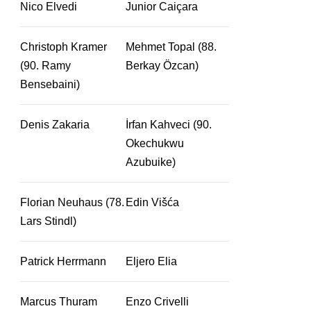
Nico Elvedi
Junior Caiçara
Christoph Kramer
Mehmet Topal (88.
(90. Ramy
Berkay Özcan)
Bensebaini)
Denis Zakaria
İrfan Kahveci (90.
Okechukwu
Azubuike)
Florian Neuhaus (78.
Edin Višća
Lars Stindl)
Patrick Herrmann
Eljero Elia
Marcus Thuram
Enzo Crivelli