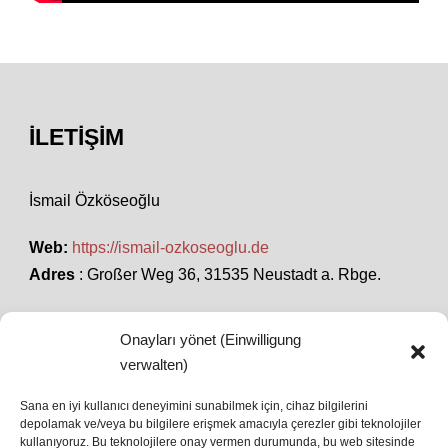
İLETIŞIM
İsmail Özköseoğlu
Web:
https://ismail-ozkoseoglu.de
Adres
: Großer Weg 36, 31535 Neustadt a. Rbge.
Onayları yönet (Einwilligung
SON HABERLER
verwalten)
Sana en iyi kullanıcı deneyimini sunabilmek için, cihaz bilgilerini
depolamak ve/veya bu bilgilere erişmek amacıyla çerezler gibi teknolojiler
İstanbul’da Avrupa Ligi Finali: Freiburg ve Aston
kullanıyoruz. Bu teknolojilere onay vermen durumunda, bu web sitesinde