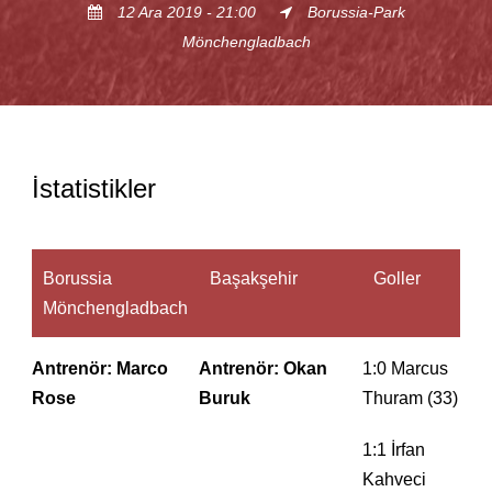
12 Ara 2019 - 21:00
Borussia-Park
Mönchengladbach
İstatistikler
Borussia
Başakşehir
Goller
Mönchengladbach
Antrenör: Marco
Antrenör: Okan
1:0 Marcus
Rose
Buruk
Thuram (33)
1:1 İrfan
Kahveci