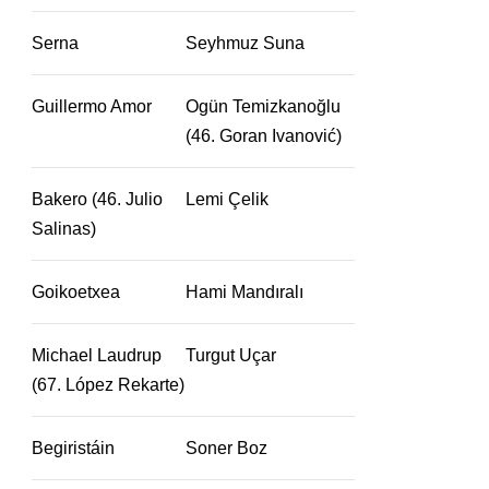
Serna
Seyhmuz Suna
Guillermo Amor
Ogün Temizkanoğlu
(46. Goran Ivanović)
Bakero (46. Julio
Lemi Çelik
Salinas)
Goikoetxea
Hami Mandıralı
Michael Laudrup
Turgut Uçar
(67. López Rekarte)
Begiristáin
Soner Boz