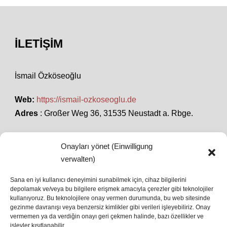
İLETIŞIM
İsmail Özköseoğlu
Web:
https://ismail-ozkoseoglu.de
Adres
: Großer Weg 36, 31535 Neustadt a. Rbge.
Onayları yönet (Einwilligung
SON HABERLER
verwalten)
Sana en iyi kullanıcı deneyimini sunabilmek için, cihaz bilgilerini
depolamak ve/veya bu bilgilere erişmek amacıyla çerezler gibi teknolojiler
İstanbul’da Avrupa Ligi Finali: Freiburg ve Aston
kullanıyoruz. Bu teknolojilere onay vermen durumunda, bu web sitesinde
Villa Boğaz’da Tarih Yazmaya Hazırlanıyor
gezinme davranışı veya benzersiz kimlikler gibi verileri işleyebiliriz. Onay
08 May 2026
vermemen ya da verdiğin onayı geri çekmen halinde, bazı özellikler ve
işlevler kısıtlanabilir.