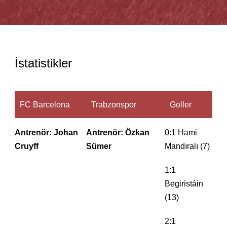
İstatistikler
FC Barcelona
Trabzonspor
Goller
Antrenör: Johan
Antrenör: Özkan
0:1 Hami
Cruyff
Sümer
Mandıralı (7)
1:1
Begiristáin
(13)
2:1