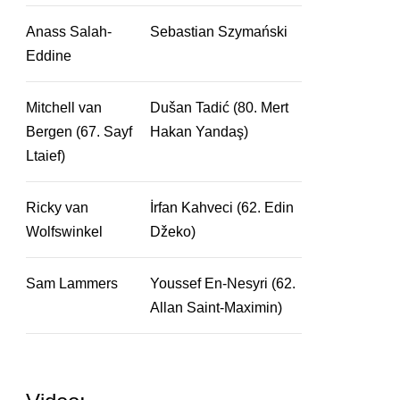
Anass Salah-
Sebastian Szymański
Eddine
Mitchell van
Dušan Tadić (80. Mert
Bergen (67. Sayf
Hakan Yandaş)
Ltaief)
Ricky van
İrfan Kahveci (62. Edin
Wolfswinkel
Džeko)
Sam Lammers
Youssef En-Nesyri (62.
Allan Saint-Maximin)