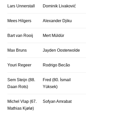
Lars Unnerstall
Dominik Livaković
Mees Hilgers
Alexander Djiku
Bart van Rooij
Mert Müldür
Max Bruns
Jayden Oosterwolde
Youri Regeer
Rodrigo Becão
Sem Steijn (88.
Fred (80. İsmail
Daan Rots)
Yüksek)
Michel Vlap (67.
Sofyan Amrabat
Mathias Kjølø)