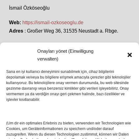
İsmail Özköseoğlu
Web:
https://ismail-ozkoseoglu.de
Adres
: Großer Weg 36, 31535 Neustadt a. Rbge.
Onayları yönet (Einwilligung
SON HABERLER
verwalten)
Sana en iyi kullanıcı deneyimini sunabilmek için, cihaz bilgilerini
depolamak ve/veya bu bilgilere erişmek amacıyla çerezler gibi teknolojiler
İstanbul’da Avrupa Ligi Finali: Freiburg ve Aston
kullanıyoruz. Bu teknolojilere onay vermen durumunda, bu web sitesinde
Villa Boğaz’da Tarih Yazmaya Hazırlanıyor
gezinme davranışı veya benzersiz kimlikler gibi verileri işleyebiliriz. Onay
08 May 2026
vermemen ya da verdiğin onayı geri çekmen halinde, bazı özellikler ve
işlevler kısıtlanabilir.
Romanya Futbolunun Efsane İsmi Mircea
Lucescu Hayatını Kaybetti
(Um dir ein optimales Erlebnis zu bieten, verwenden wir Technologien wie
17 Nis 2026
Cookies, um Geräteinformationen zu speichern und/oder darauf
zuzugreifen. Wenn du diesen Technologien zustimmst, können wir Daten