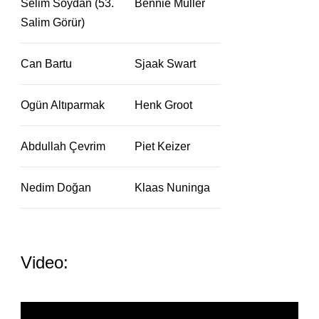
Selim Soydan (53.
Bennie Muller
Salim Görür)
Can Bartu
Sjaak Swart
Ogün Altıparmak
Henk Groot
Abdullah Çevrim
Piet Keizer
Nedim Doğan
Klaas Nuninga
Video: