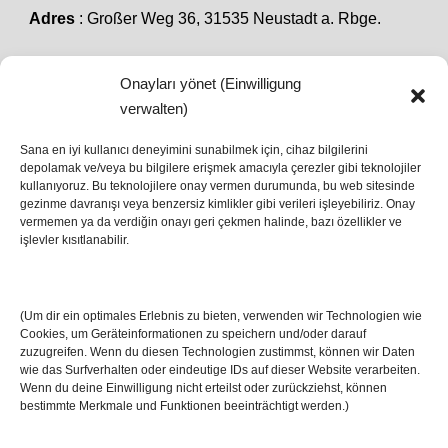
Adres
: Großer Weg 36, 31535 Neustadt a. Rbge.
Onayları yönet (Einwilligung
SON HABERLER
verwalten)
Sana en iyi kullanıcı deneyimini sunabilmek için, cihaz bilgilerini
depolamak ve/veya bu bilgilere erişmek amacıyla çerezler gibi teknolojiler
İstanbul’da Avrupa Ligi Finali: Freiburg ve Aston
kullanıyoruz. Bu teknolojilere onay vermen durumunda, bu web sitesinde
Villa Boğaz’da Tarih Yazmaya Hazırlanıyor
gezinme davranışı veya benzersiz kimlikler gibi verileri işleyebiliriz. Onay
08 May 2026
vermemen ya da verdiğin onayı geri çekmen halinde, bazı özellikler ve
işlevler kısıtlanabilir.
Romanya Futbolunun Efsane İsmi Mircea
Lucescu Hayatını Kaybetti
(Um dir ein optimales Erlebnis zu bieten, verwenden wir Technologien wie
17 Nis 2026
Cookies, um Geräteinformationen zu speichern und/oder darauf
zuzugreifen. Wenn du diesen Technologien zustimmst, können wir Daten
wie das Surfverhalten oder eindeutige IDs auf dieser Website verarbeiten.
Wenn du deine Einwilligung nicht erteilst oder zurückziehst, können
bestimmte Merkmale und Funktionen beeinträchtigt werden.)