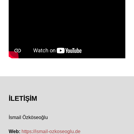
İLETIŞIM
İsmail Özköseoğlu
Web:
https://ismail-ozkoseoglu.de