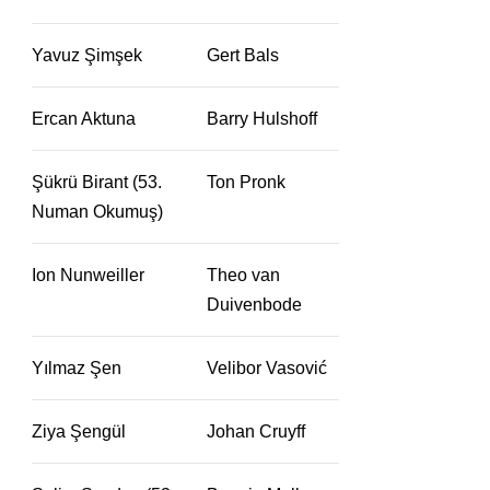
Yavuz Şimşek
Gert Bals
Ercan Aktuna
Barry Hulshoff
Şükrü Birant (53.
Ton Pronk
Numan Okumuş)
Ion Nunweiller
Theo van
Duivenbode
Yılmaz Şen
Velibor Vasović
Ziya Şengül
Johan Cruyff