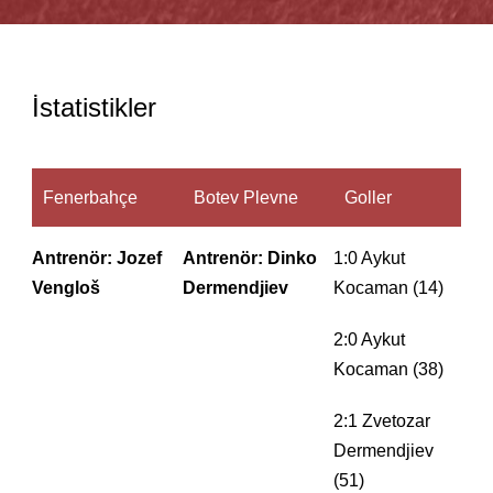
İstatistikler
Fenerbahçe
Botev Plevne
Goller
Antrenör: Jozef
Antrenör: Dinko
1:0 Aykut
Vengloš
Dermendjiev
Kocaman (14)
2:0 Aykut
Kocaman (38)
2:1 Zvetozar
Dermendjiev
(51)