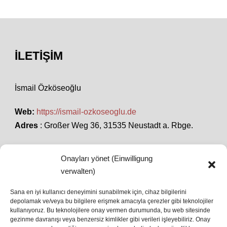
İLETIŞIM
İsmail Özköseoğlu
Web:
https://ismail-ozkoseoglu.de
Adres
: Großer Weg 36, 31535 Neustadt a. Rbge.
Onayları yönet (Einwilligung
SON HABERLER
verwalten)
Sana en iyi kullanıcı deneyimini sunabilmek için, cihaz bilgilerini
depolamak ve/veya bu bilgilere erişmek amacıyla çerezler gibi teknolojiler
İstanbul’da Avrupa Ligi Finali: Freiburg ve Aston
kullanıyoruz. Bu teknolojilere onay vermen durumunda, bu web sitesinde
Villa Boğaz’da Tarih Yazmaya Hazırlanıyor
gezinme davranışı veya benzersiz kimlikler gibi verileri işleyebiliriz. Onay