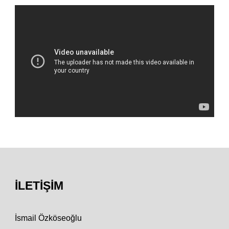
İLETIŞIM
İsmail Özköseoğlu