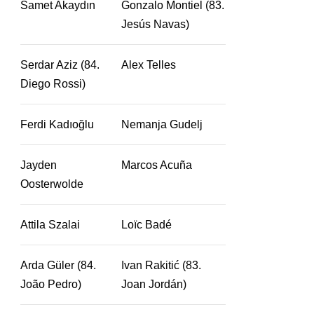
Samet Akaydın
Gonzalo Montiel (83.
Jesús Navas)
Serdar Aziz (84.
Alex Telles
Diego Rossi)
Ferdi Kadıoğlu
Nemanja Gudelj
Jayden
Marcos Acuña
Oosterwolde
Attila Szalai
Loïc Badé
Arda Güler (84.
Ivan Rakitić (83.
João Pedro)
Joan Jordán)