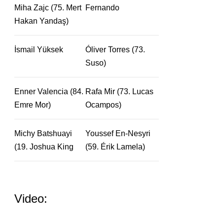
Miha Zajc (75. Mert
Fernando
Hakan Yandaş)
İsmail Yüksek
Óliver Torres (73.
Suso)
Enner Valencia (84.
Rafa Mir (73. Lucas
Emre Mor)
Ocampos)
Michy Batshuayi
Youssef En-Nesyri
(19. Joshua King
(59. Érik Lamela)
Video: