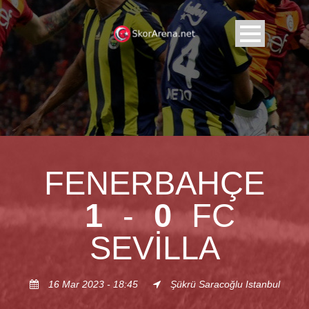
FENERBAHÇE
1
-
0
FC
SEVILLA
16 Mar 2023 - 18:45
Şükrü Saracoğlu Istanbul