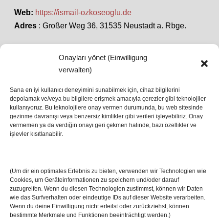
Web:
https://ismail-ozkoseoglu.de
Adres
: Großer Weg 36, 31535 Neustadt a. Rbge.
Onayları yönet (Einwilligung
SON HABERLER
verwalten)
Sana en iyi kullanıcı deneyimini sunabilmek için, cihaz bilgilerini
depolamak ve/veya bu bilgilere erişmek amacıyla çerezler gibi teknolojiler
İstanbul’da Avrupa Ligi Finali: Freiburg ve Aston
kullanıyoruz. Bu teknolojilere onay vermen durumunda, bu web sitesinde
Villa Boğaz’da Tarih Yazmaya Hazırlanıyor
gezinme davranışı veya benzersiz kimlikler gibi verileri işleyebiliriz. Onay
08 May 2026
vermemen ya da verdiğin onayı geri çekmen halinde, bazı özellikler ve
işlevler kısıtlanabilir.
Romanya Futbolunun Efsane İsmi Mircea
Lucescu Hayatını Kaybetti
(Um dir ein optimales Erlebnis zu bieten, verwenden wir Technologien wie
17 Nis 2026
Cookies, um Geräteinformationen zu speichern und/oder darauf
zuzugreifen. Wenn du diesen Technologien zustimmst, können wir Daten
wie das Surfverhalten oder eindeutige IDs auf dieser Website verarbeiten.
Wenn du deine Einwilligung nicht erteilst oder zurückziehst, können
bestimmte Merkmale und Funktionen beeinträchtigt werden.)