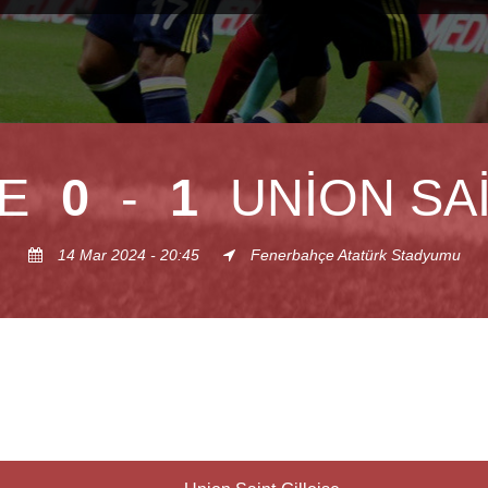
E
0
-
1
UNION SA
14 Mar 2024 - 20:45
Fenerbahçe Atatürk Stadyumu