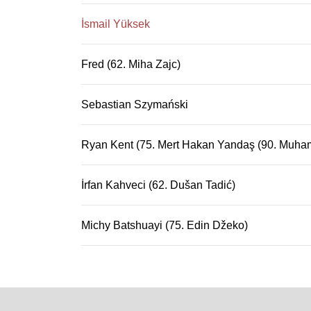
İsmail Yüksek
Fred (62. Miha Zajc)
Sebastian Szymański
Ryan Kent (75. Mert Hakan Yandaş (90. Muha
İrfan Kahveci (62. Dušan Tadić)
Michy Batshuayi (75. Edin Džeko)