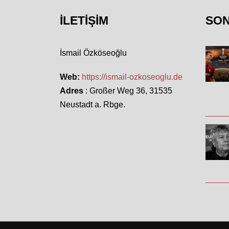
İLETIŞIM
SO
İsmail Özköseoğlu
Web:
https://ismail-ozkoseoglu.de
Adres
: Großer Weg 36, 31535
Neustadt a. Rbge.