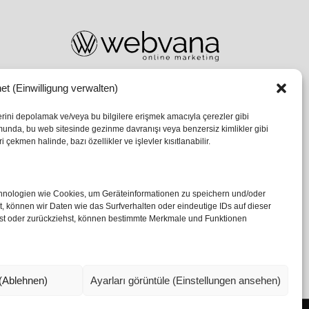
et (Einwilligung verwalten)
lerini depolamak ve/veya bu bilgilere erişmek amacıyla çerezler gibi
umunda, bu web sitesinde gezinme davranışı veya benzersiz kimlikler gibi
 çekmen halinde, bazı özellikler ve işlevler kısıtlanabilir.
echnologien wie Cookies, um Geräteinformationen zu speichern und/oder
 können wir Daten wie das Surfverhalten oder eindeutige IDs auf dieser
ilst oder zurückziehst, können bestimmte Merkmale und Funktionen
(Ablehnen)
Ayarları görüntüle (Einstellungen ansehen)