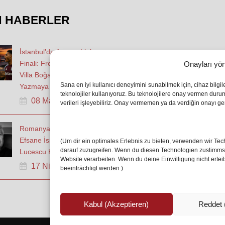
N HABERLER
İstanbul’da Avrupa Ligi
Finali: Freiburg ve Aston
Onayları yön
Villa Boğaz’da Tarih
Sana en iyi kullanıcı deneyimini sunabilmek için, cihaz bilgi
Yazmaya Hazırlanıyor
teknolojiler kullanıyoruz. Bu teknolojilere onay vermen dur
08 May 2026
verileri işleyebiliriz. Onay vermemen ya da verdiğin onayı geri
Romanya Futbolunun
Efsane İsmi Mircea
(Um dir ein optimales Erlebnis zu bieten, verwenden wir T
darauf zuzugreifen. Wenn du diesen Technologien zustimmst,
Lucescu Hayatını Kaybetti
Website verarbeiten. Wenn du deine Einwilligung nicht erte
17 Nis 2026
beeinträchtigt werden.)
Kabul (Akzeptieren)
Reddet 