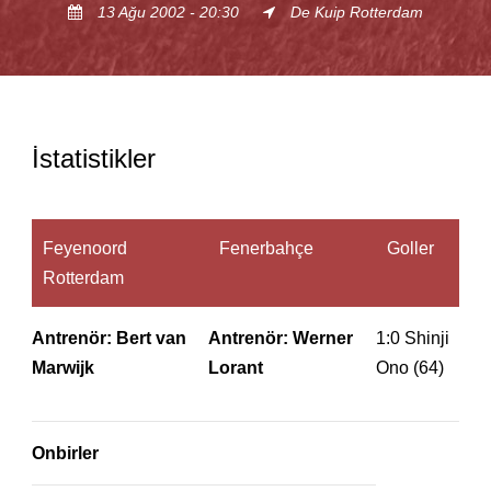
13 Ağu 2002 - 20:30
De Kuip Rotterdam
İstatistikler
Feyenoord
Fenerbahçe
Goller
Rotterdam
Antrenör: Bert van
Antrenör: Werner
1:0 Shinji
Marwijk
Lorant
Ono (64)
Onbirler