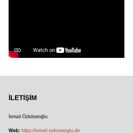
İLETIŞIM
İsmail Özköseoğlu
Web:
https://ismail-ozkoseoglu.de