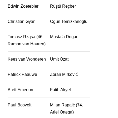
Edwin Zoetebier
Rüştü Reçber
Christian Gyan
Ogün Temizkanoğlu
Tomasz Rząsa (46.
Mustafa Dogan
Ramon van Haaren)
Kees van Wonderen
Ümit Özat
Patrick Paauwe
Zoran Mirković
Brett Emerton
Fatih Akyel
Paul Bosvelt
Milan Rapaić (74.
Ariel Ortega)