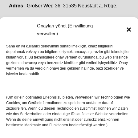
Adres
: Großer Weg 36, 31535 Neustadt a. Rbge.
Onayları yönet (Einwilligung
SON HABERLER
verwalten)
Sana en iyi kullanıcı deneyimini sunabilmek için, cihaz bilgilerini
depolamak ve/veya bu bilgilere erişmek amacıyla çerezler gibi teknolojiler
İstanbul’da Avrupa Ligi Finali: Freiburg ve Aston
kullanıyoruz. Bu teknolojilere onay vermen durumunda, bu web sitesinde
Villa Boğaz’da Tarih Yazmaya Hazırlanıyor
gezinme davranışı veya benzersiz kimlikler gibi verileri işleyebiliriz. Onay
08 May 2026
vermemen ya da verdiğin onayı geri çekmen halinde, bazı özellikler ve
işlevler kısıtlanabilir.
Romanya Futbolunun Efsane İsmi Mircea
Lucescu Hayatını Kaybetti
(Um dir ein optimales Erlebnis zu bieten, verwenden wir Technologien wie
17 Nis 2026
Cookies, um Geräteinformationen zu speichern und/oder darauf
zuzugreifen. Wenn du diesen Technologien zustimmst, können wir Daten
wie das Surfverhalten oder eindeutige IDs auf dieser Website verarbeiten.
Wenn du deine Einwilligung nicht erteilst oder zurückziehst, können
bestimmte Merkmale und Funktionen beeinträchtigt werden.)