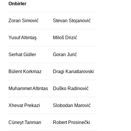
Onbirler
Zoran Simović
Stevan Stojanović
Yusuf Altıntaş
Miloš Drizić
Serhat Güller
Goran Jurić
Bülent Korkmaz
Dragi Kanatlarovski
Muhammet Altintas
Duško Radinović
Xhevat Prekazi
Slobodan Marović
Cüneyt Tanman
Robert Prosinečki