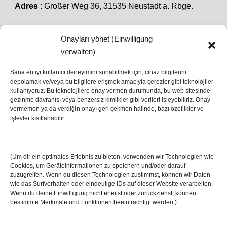
Adres
: Großer Weg 36, 31535 Neustadt a. Rbge.
Onayları yönet (Einwilligung
SON HABERLER
verwalten)
Sana en iyi kullanıcı deneyimini sunabilmek için, cihaz bilgilerini
depolamak ve/veya bu bilgilere erişmek amacıyla çerezler gibi teknolojiler
İstanbul’da Avrupa Ligi Finali: Freiburg ve Aston
kullanıyoruz. Bu teknolojilere onay vermen durumunda, bu web sitesinde
Villa Boğaz’da Tarih Yazmaya Hazırlanıyor
gezinme davranışı veya benzersiz kimlikler gibi verileri işleyebiliriz. Onay
08 May 2026
vermemen ya da verdiğin onayı geri çekmen halinde, bazı özellikler ve
işlevler kısıtlanabilir.
Romanya Futbolunun Efsane İsmi Mircea
Lucescu Hayatını Kaybetti
(Um dir ein optimales Erlebnis zu bieten, verwenden wir Technologien wie
17 Nis 2026
Cookies, um Geräteinformationen zu speichern und/oder darauf
zuzugreifen. Wenn du diesen Technologien zustimmst, können wir Daten
wie das Surfverhalten oder eindeutige IDs auf dieser Website verarbeiten.
Wenn du deine Einwilligung nicht erteilst oder zurückziehst, können
bestimmte Merkmale und Funktionen beeinträchtigt werden.)