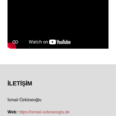
İLETIŞIM
İsmail Özköseoğlu
Web:
https://ismail-ozkoseoglu.de