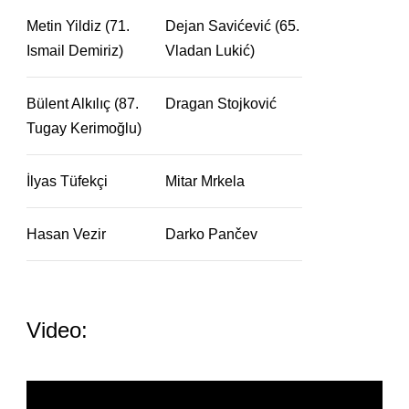
Metin Yildiz (71.
Dejan Savićević (65.
Ismail Demiriz)
Vladan Lukić)
Bülent Alkılıç (87.
Dragan Stojković
Tugay Kerimoğlu)
İlyas Tüfekçi
Mitar Mrkela
Hasan Vezir
Darko Pančev
Video: