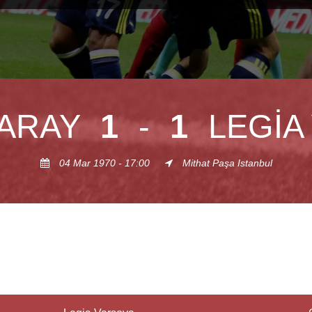
ARAY
1
-
1
LEGIA
04 Mar 1970 - 17:00
Mithat Paşa Istanbul