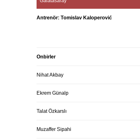
Galatasaray
Antrenör: Tomislav Kaloperović
Onbirler
Nihat Akbay
Ekrem Günalp
Talat Özkarslı
Muzaffer Sipahi