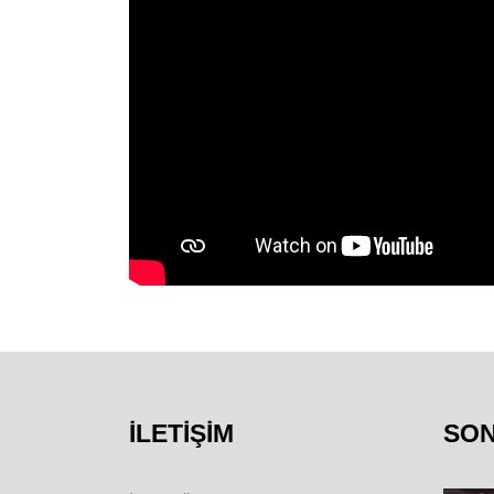
İLETIŞIM
SO