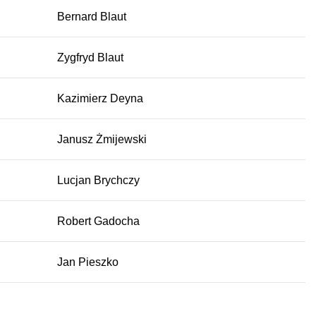
Bernard Blaut
Zygfryd Blaut
Kazimierz Deyna
Janusz Żmijewski
Lucjan Brychczy
Robert Gadocha
Jan Pieszko