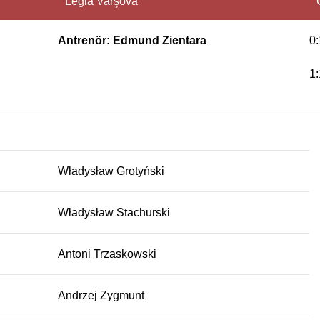
Legia Varşova
Antrenör: Edmund Zientara
0:
1
Władysław Grotyński
Władysław Stachurski
Antoni Trzaskowski
Andrzej Zygmunt