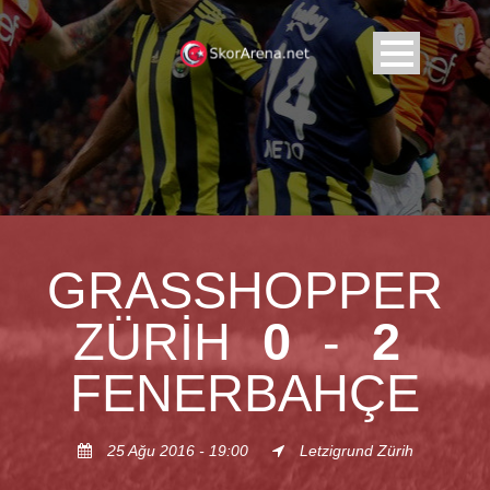
GRASSHOPPER
ZÜRIH
0
-
2
FENERBAHÇE
25 Ağu 2016 - 19:00
Letzigrund Zürih