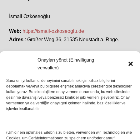
İsmail Özköseoğlu
Web:
https://ismail-ozkoseoglu.de
Adres
: Großer Weg 36, 31535 Neustadt a. Rbge.
Onayları yönet (Einwilligung
SON HABERLER
verwalten)
Sana en iyi kullanıcı deneyimini sunabilmek için, cihaz bilgilerini
depolamak ve/veya bu bilgilere erişmek amacıyla çerezler gibi teknolojiler
İstanbul’da Avrupa Ligi Finali: Freiburg ve Aston
kullanıyoruz. Bu teknolojilere onay vermen durumunda, bu web sitesinde
Villa Boğaz’da Tarih Yazmaya Hazırlanıyor
gezinme davranışı veya benzersiz kimlikler gibi verileri işleyebiliriz. Onay
08 May 2026
vermemen ya da verdiğin onayı geri çekmen halinde, bazı özellikler ve
işlevler kısıtlanabilir.
Romanya Futbolunun Efsane İsmi Mircea
Lucescu Hayatını Kaybetti
(Um dir ein optimales Erlebnis zu bieten, verwenden wir Technologien wie
17 Nis 2026
Cookies, um Geräteinformationen zu speichern und/oder darauf