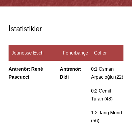
İstatistikler
Jeunesse Esch
Fenerbahçe
Goller
Antrenör: René
Antrenör:
0:1 Osman
Pascucci
Didí
Arpacıoğlu (22)
0:2 Cemil
Turan (48)
1:2 Jang Mond
(56)