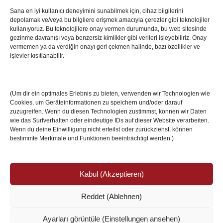
Sana en iyi kullanıcı deneyimini sunabilmek için, cihaz bilgilerini
depolamak ve/veya bu bilgilere erişmek amacıyla çerezler gibi teknolojiler
İstanbul’da Avrupa Ligi Finali: Freiburg ve Aston
kullanıyoruz. Bu teknolojilere onay vermen durumunda, bu web sitesinde
Villa Boğaz’da Tarih Yazmaya Hazırlanıyor
gezinme davranışı veya benzersiz kimlikler gibi verileri işleyebiliriz. Onay
08 May 2026
vermemen ya da verdiğin onayı geri çekmen halinde, bazı özellikler ve
işlevler kısıtlanabilir.
Romanya Futbolunun Efsane İsmi Mircea
Lucescu Hayatını Kaybetti
(Um dir ein optimales Erlebnis zu bieten, verwenden wir Technologien wie
17 Nis 2026
Cookies, um Geräteinformationen zu speichern und/oder darauf
zuzugreifen. Wenn du diesen Technologien zustimmst, können wir Daten
wie das Surfverhalten oder eindeutige IDs auf dieser Website verarbeiten.
Wenn du deine Einwilligung nicht erteilst oder zurückziehst, können
bestimmte Merkmale und Funktionen beeinträchtigt werden.)
Kabul (Akzeptieren)
Reddet (Ablehnen)
© Copyright 2024 /
Impressum/Site sahibi
/
Ayarları görüntüle (Einstellungen ansehen)