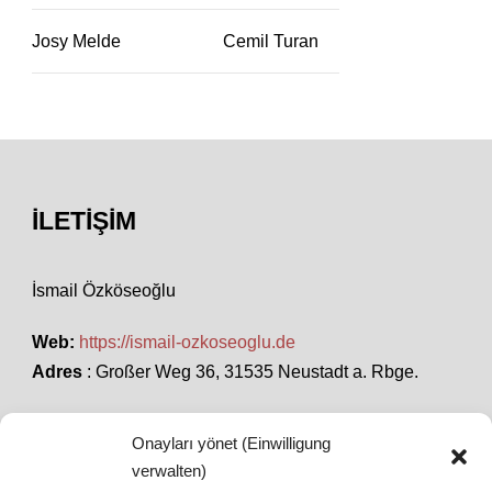
Josy Melde
Cemil Turan
İLETIŞIM
İsmail Özköseoğlu
Web:
https://ismail-ozkoseoglu.de
Adres
: Großer Weg 36, 31535 Neustadt a. Rbge.
Onayları yönet (Einwilligung
SON HABERLER
verwalten)