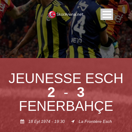
JEUNESSE ESCH
2
-
3
FENERBAHÇE
18 Eyl 1974 - 19:30
La Frontière Esch