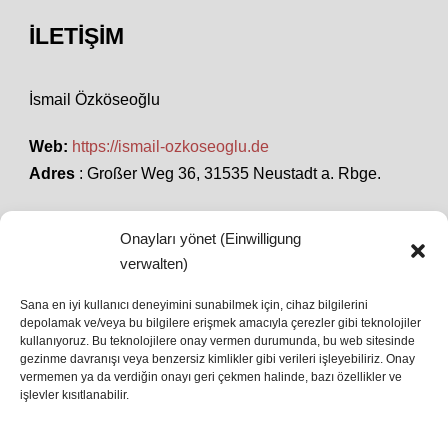
İLETIŞIM
İsmail Özköseoğlu
Web:
https://ismail-ozkoseoglu.de
Adres
: Großer Weg 36, 31535 Neustadt a. Rbge.
Onayları yönet (Einwilligung
SON HABERLER
verwalten)
Sana en iyi kullanıcı deneyimini sunabilmek için, cihaz bilgilerini
depolamak ve/veya bu bilgilere erişmek amacıyla çerezler gibi teknolojiler
İstanbul’da Avrupa Ligi Finali: Freiburg ve Aston
kullanıyoruz. Bu teknolojilere onay vermen durumunda, bu web sitesinde
Villa Boğaz’da Tarih Yazmaya Hazırlanıyor
gezinme davranışı veya benzersiz kimlikler gibi verileri işleyebiliriz. Onay
08 May 2026
vermemen ya da verdiğin onayı geri çekmen halinde, bazı özellikler ve
işlevler kısıtlanabilir.
Romanya Futbolunun Efsane İsmi Mircea