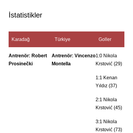
İstatistikler
Karadağ
Türkiye
Goller
Antrenör: Robert
Antrenör: Vincenzo
1:0 Nikola
Prosinečki
Montella
Krstović (29)
1:1 Kenan
Yıldız (37)
2:1 Nikola
Krstović (45)
3:1 Nikola
Krstović (73)