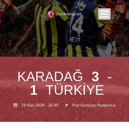
KARADAĞ
3
-
1
TÜRKIYE
19 Kas 2024 - 20:45
Pod Goricom Podgorica