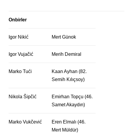
Onbirler
Igor Nikić
Mert Günok
Igor Vujačić
Merih Demiral
Marko Tući
Kaan Ayhan (82.
Semih Kılıçsoy)
Nikola Šipčić
Emirhan Topçu (46.
Samet Akaydın)
Marko Vukčević
Eren Elmalı (46.
Mert Müldür)