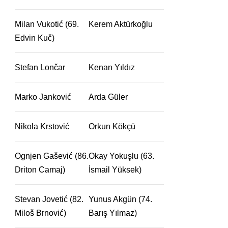
Milan Vukotić (69.
Kerem Aktürkoğlu
Edvin Kuč)
Stefan Lončar
Kenan Yıldız
Marko Janković
Arda Güler
Nikola Krstović
Orkun Kökçü
Ognjen Gašević (86.
Okay Yokuşlu (63.
Driton Camaj)
İsmail Yüksek)
Stevan Jovetić (82.
Yunus Akgün (74.
Miloš Brnović)
Barış Yılmaz)