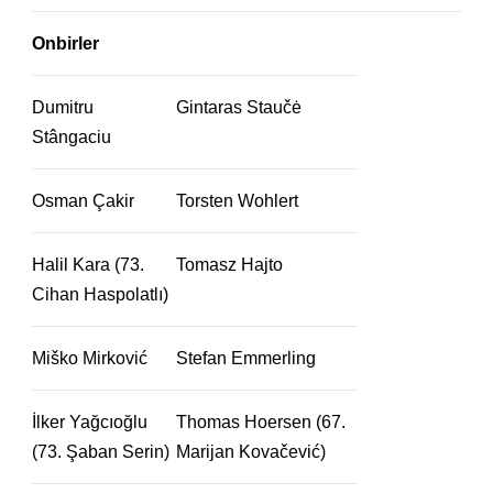
Onbirler
Dumitru
Gintaras Staučė
Stângaciu
Osman Çakir
Torsten Wohlert
Halil Kara (73.
Tomasz Hajto
Cihan Haspolatlı)
Miško Mirković
Stefan Emmerling
İlker Yağcıoğlu
Thomas Hoersen (67.
(73. Şaban Serin)
Marijan Kovačević)