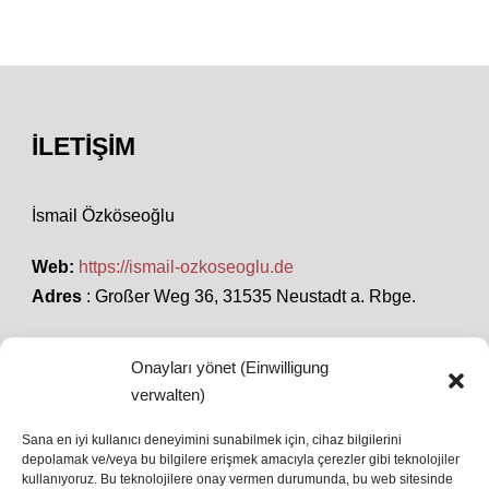
İLETIŞIM
İsmail Özköseoğlu
Web:
https://ismail-ozkoseoglu.de
Adres
: Großer Weg 36, 31535 Neustadt a. Rbge.
Onayları yönet (Einwilligung
SON HABERLER
verwalten)
Sana en iyi kullanıcı deneyimini sunabilmek için, cihaz bilgilerini
depolamak ve/veya bu bilgilere erişmek amacıyla çerezler gibi teknolojiler
İstanbul’da Avrupa Ligi Finali: Freiburg ve Aston
kullanıyoruz. Bu teknolojilere onay vermen durumunda, bu web sitesinde
Villa Boğaz’da Tarih Yazmaya Hazırlanıyor