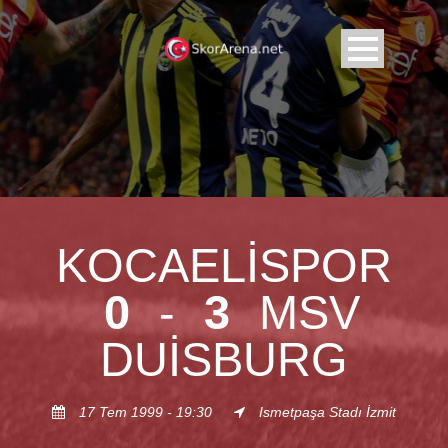
KOCAELISPOR
0
-
3
MSV
DUISBURG
17 Tem 1999 - 19:30
Ismetpaşa Stadı İzmit