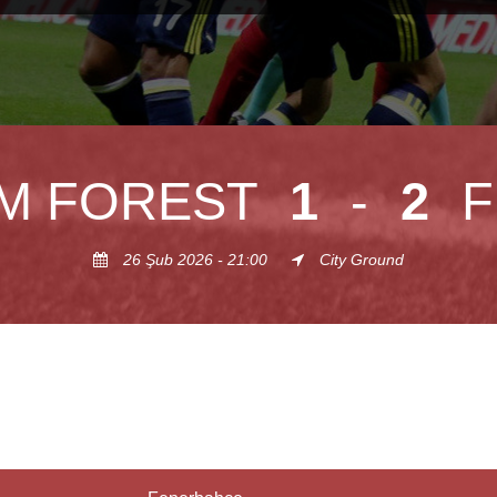
M FOREST
1
-
2
F
26 Şub 2026 - 21:00
City Ground