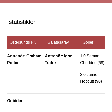
İstatistikler
Östersunds FK
Galatasaray
Goller
Antrenör: Graham
Antrenör: Igor
1:0 Saman
Potter
Tudor
Ghoddos (68)
2:0 Jamie
Hopcutt (90)
Onbirler