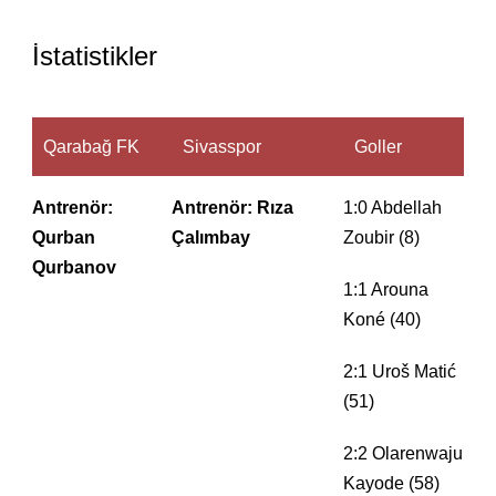
İstatistikler
Qarabağ FK
Sivasspor
Goller
Antrenör:
Antrenör: Rıza
1:0 Abdellah
Qurban
Çalımbay
Zoubir (8)
Qurbanov
1:1 Arouna
Koné (40)
2:1 Uroš Matić
(51)
2:2 Olarenwaju
Kayode (58)