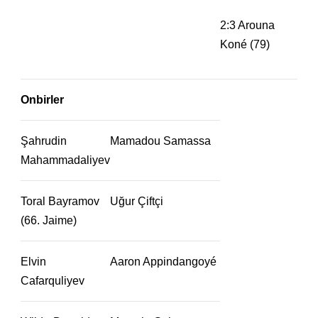
2:3 Arouna
Koné (79)
Onbirler
Şahrudin
Mamadou Samassa
Mahammadaliyev
Toral Bayramov
Uğur Çiftçi
(66. Jaime)
Elvin
Aaron Appindangoyé
Cafarquliyev