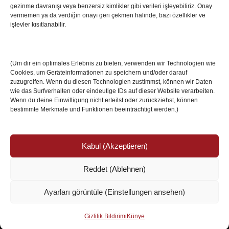
Villa Boğaz’da Tarih Yazmaya Hazırlanıyor
gezinme davranışı veya benzersiz kimlikler gibi verileri işleyebiliriz. Onay
08 May 2026
vermemen ya da verdiğin onayı geri çekmen halinde, bazı özellikler ve
işlevler kısıtlanabilir.
Romanya Futbolunun Efsane İsmi Mircea
Lucescu Hayatını Kaybetti
(Um dir ein optimales Erlebnis zu bieten, verwenden wir Technologien wie
17 Nis 2026
Cookies, um Geräteinformationen zu speichern und/oder darauf
zuzugreifen. Wenn du diesen Technologien zustimmst, können wir Daten
wie das Surfverhalten oder eindeutige IDs auf dieser Website verarbeiten.
Wenn du deine Einwilligung nicht erteilst oder zurückziehst, können
bestimmte Merkmale und Funktionen beeinträchtigt werden.)
Kabul (Akzeptieren)
Reddet (Ablehnen)
© Copyright 2024 /
Impressum/Site sahibi
/
Ayarları görüntüle (Einstellungen ansehen)
Datenschutzerklärung/Gizlilik ve Güvenlik
Ismail Özköseoğlu
Gizlilik Bildirimi
Künye