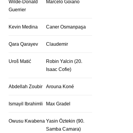
Wilde-Donald
Marcelo Goiano
Guerrier
Kevin Medina
Caner Osmanpaşa
Qara Qarayev
Claudemir
Uroš Matić
Robin Yalcin (20.
Isaac Cofie)
Abdellah Zoubir
Arouna Koné
Ismayil Ibrahimli
Max Gradel
Owusu Kwabena
Yasin Öztekin (90.
Samba Camara)