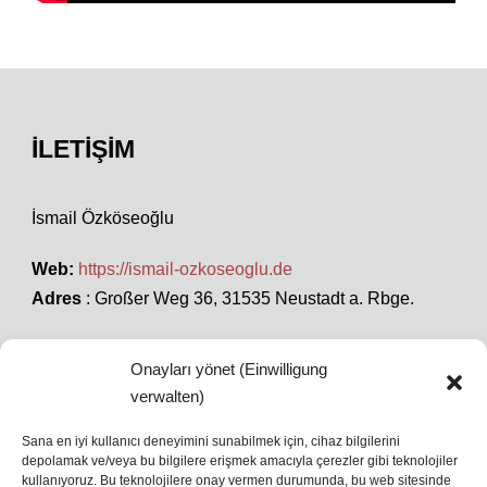
İLETIŞIM
İsmail Özköseoğlu
Web:
https://ismail-ozkoseoglu.de
Adres
: Großer Weg 36, 31535 Neustadt a. Rbge.
Onayları yönet (Einwilligung
SON HABERLER
verwalten)
Sana en iyi kullanıcı deneyimini sunabilmek için, cihaz bilgilerini
depolamak ve/veya bu bilgilere erişmek amacıyla çerezler gibi teknolojiler
İstanbul’da Avrupa Ligi Finali: Freiburg ve Aston
kullanıyoruz. Bu teknolojilere onay vermen durumunda, bu web sitesinde