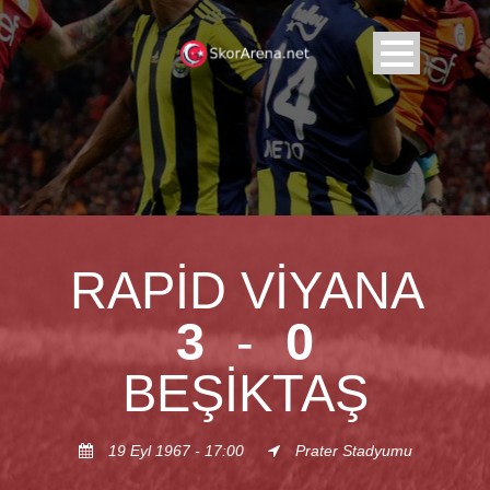
RAPID VIYANA
3
-
0
BEŞIKTAŞ
19 Eyl 1967 - 17:00
Prater Stadyumu