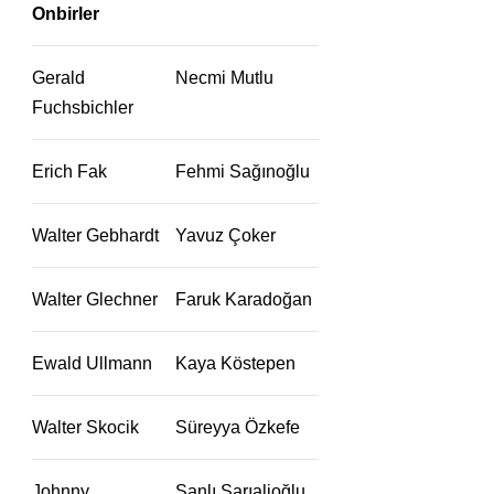
Onbirler
Gerald
Necmi Mutlu
Fuchsbichler
Erich Fak
Fehmi Sağınoğlu
Walter Gebhardt
Yavuz Çoker
Walter Glechner
Faruk Karadoğan
Ewald Ullmann
Kaya Köstepen
Walter Skocik
Süreyya Özkefe
Johnny
Sanlı Sarıalioğlu