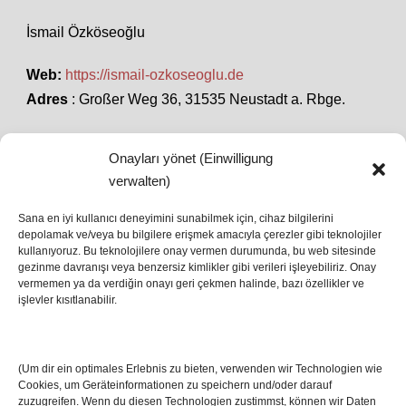
İsmail Özköseoğlu
Web:
https://ismail-ozkoseoglu.de
Adres
: Großer Weg 36, 31535 Neustadt a. Rbge.
Onayları yönet (Einwilligung
SON HABERLER
verwalten)
Sana en iyi kullanıcı deneyimini sunabilmek için, cihaz bilgilerini
depolamak ve/veya bu bilgilere erişmek amacıyla çerezler gibi teknolojiler
İstanbul’da Avrupa Ligi Finali: Freiburg ve Aston
kullanıyoruz. Bu teknolojilere onay vermen durumunda, bu web sitesinde
Villa Boğaz’da Tarih Yazmaya Hazırlanıyor
gezinme davranışı veya benzersiz kimlikler gibi verileri işleyebiliriz. Onay
08 May 2026
vermemen ya da verdiğin onayı geri çekmen halinde, bazı özellikler ve
işlevler kısıtlanabilir.
Romanya Futbolunun Efsane İsmi Mircea
Lucescu Hayatını Kaybetti
(Um dir ein optimales Erlebnis zu bieten, verwenden wir Technologien wie
17 Nis 2026
Cookies, um Geräteinformationen zu speichern und/oder darauf
zuzugreifen. Wenn du diesen Technologien zustimmst, können wir Daten