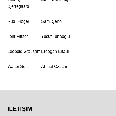
Bjerregaard
Rudi Flögel
Sami Şenol
Toni Fritsch
Yusuf Tunaoğlu
Leopold Grausam
Erdoğan Ertaul
Walter Seitl
Ahmet Özacar
İLETIŞIM