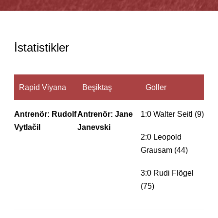
İstatistikler
Rapid Viyana
Beşiktaş
Goller
Antrenör: Rudolf
Antrenör: Jane
1:0 Walter Seitl (9)
Vytlačil
Janevski
2:0 Leopold
Grausam (44)
3:0 Rudi Flögel
(75)