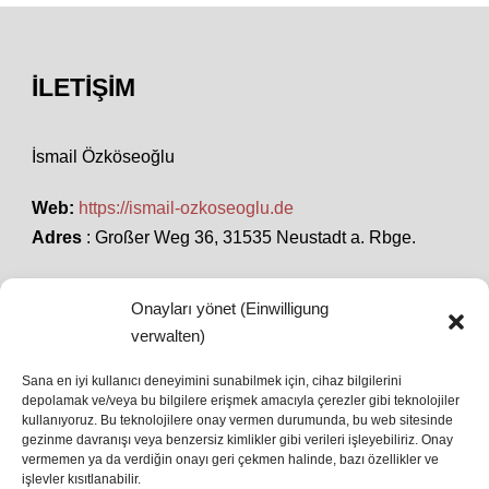
İLETIŞIM
İsmail Özköseoğlu
Web:
https://ismail-ozkoseoglu.de
Adres
: Großer Weg 36, 31535 Neustadt a. Rbge.
Onayları yönet (Einwilligung
SON HABERLER
verwalten)
Sana en iyi kullanıcı deneyimini sunabilmek için, cihaz bilgilerini
depolamak ve/veya bu bilgilere erişmek amacıyla çerezler gibi teknolojiler
İstanbul’da Avrupa Ligi Finali: Freiburg ve Aston
kullanıyoruz. Bu teknolojilere onay vermen durumunda, bu web sitesinde
Villa Boğaz’da Tarih Yazmaya Hazırlanıyor
gezinme davranışı veya benzersiz kimlikler gibi verileri işleyebiliriz. Onay
08 May 2026
vermemen ya da verdiğin onayı geri çekmen halinde, bazı özellikler ve
işlevler kısıtlanabilir.