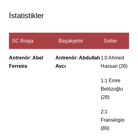
İstatistikler
SC Braga
Başakşehir
Goller
Antrenör: Abel
Antrenör: Abdullah
1:0 Ahmed
Ferreira
Avcı
Hassan (26)
1:1 Emre
Belözoğlu
(28)
2:1
Fransérgio
(89)