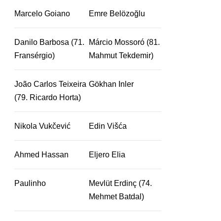
Marcelo Goiano
Emre Belözoğlu
Danilo Barbosa (71.
Márcio Mossoró (81.
Fransérgio)
Mahmut Tekdemir)
João Carlos Teixeira
Gökhan Inler
(79. Ricardo Horta)
Nikola Vukčević
Edin Višća
Ahmed Hassan
Eljero Elia
Paulinho
Mevlüt Erdinç (74.
Mehmet Batdal)