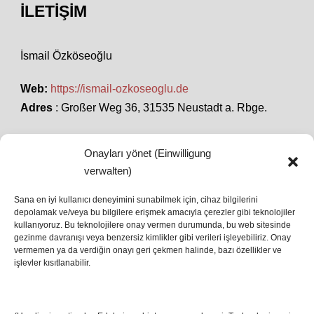
İLETIŞIM
İsmail Özköseoğlu
Web:
https://ismail-ozkoseoglu.de
Adres
: Großer Weg 36, 31535 Neustadt a. Rbge.
Onayları yönet (Einwilligung
SON HABERLER
verwalten)
Sana en iyi kullanıcı deneyimini sunabilmek için, cihaz bilgilerini
depolamak ve/veya bu bilgilere erişmek amacıyla çerezler gibi teknolojiler
İstanbul’da Avrupa Ligi Finali: Freiburg ve Aston
kullanıyoruz. Bu teknolojilere onay vermen durumunda, bu web sitesinde
Villa Boğaz’da Tarih Yazmaya Hazırlanıyor
gezinme davranışı veya benzersiz kimlikler gibi verileri işleyebiliriz. Onay
08 May 2026
vermemen ya da verdiğin onayı geri çekmen halinde, bazı özellikler ve
işlevler kısıtlanabilir.
Romanya Futbolunun Efsane İsmi Mircea
Lucescu Hayatını Kaybetti