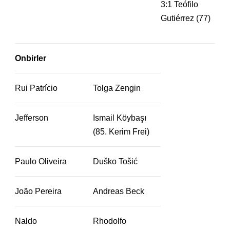
3:1 Teófilo
Gutiérrez (77)
Onbirler
Rui Patrício
Tolga Zengin
Jefferson
Ismail Köybaşı
(85. Kerim Frei)
Paulo Oliveira
Duško Tošić
João Pereira
Andreas Beck
Naldo
Rhodolfo