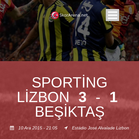
SPORTING
LIZBON
3
-
1
BEŞIKTAŞ
10 Ara 2015 - 21:05
Estádio José Alvalade Lizbon