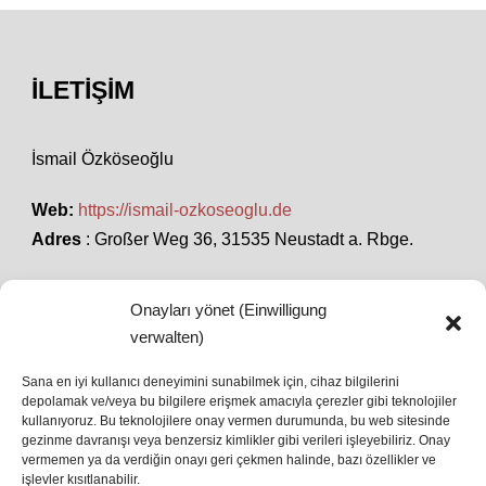
İLETIŞIM
İsmail Özköseoğlu
Web:
https://ismail-ozkoseoglu.de
Adres
: Großer Weg 36, 31535 Neustadt a. Rbge.
Onayları yönet (Einwilligung
SON HABERLER
verwalten)
Sana en iyi kullanıcı deneyimini sunabilmek için, cihaz bilgilerini
depolamak ve/veya bu bilgilere erişmek amacıyla çerezler gibi teknolojiler
İstanbul’da Avrupa Ligi Finali: Freiburg ve Aston
kullanıyoruz. Bu teknolojilere onay vermen durumunda, bu web sitesinde
Villa Boğaz’da Tarih Yazmaya Hazırlanıyor
gezinme davranışı veya benzersiz kimlikler gibi verileri işleyebiliriz. Onay
08 May 2026
vermemen ya da verdiğin onayı geri çekmen halinde, bazı özellikler ve
işlevler kısıtlanabilir.