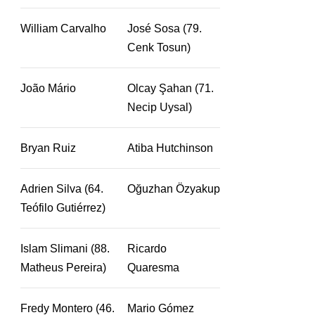
William Carvalho
José Sosa (79.
Cenk Tosun)
João Mário
Olcay Şahan (71.
Necip Uysal)
Bryan Ruiz
Atiba Hutchinson
Adrien Silva (64.
Oğuzhan Özyakup
Teófilo Gutiérrez)
Islam Slimani (88.
Ricardo
Matheus Pereira)
Quaresma
Fredy Montero (46.
Mario Gómez