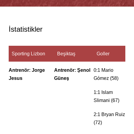
İstatistikler
Sporting Lizbon
Beşiktaş
Goller
Antrenör: Jorge
Antrenör: Şenol
0:1 Mario
Jesus
Güneş
Gómez (58)
1:1 Islam
Slimani (67)
2:1 Bryan Ruiz
(72)