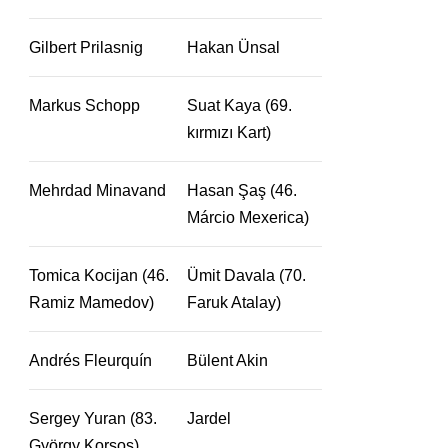
Gilbert Prilasnig
Hakan Ünsal
Markus Schopp
Suat Kaya (69.
kırmızı Kart)
Mehrdad Minavand
Hasan Şaş (46.
Márcio Mexerica)
Tomica Kocijan (46.
Ümit Davala (70.
Ramiz Mamedov)
Faruk Atalay)
Andrés Fleurquín
Bülent Akin
Sergey Yuran (83.
Jardel
György Korsos)