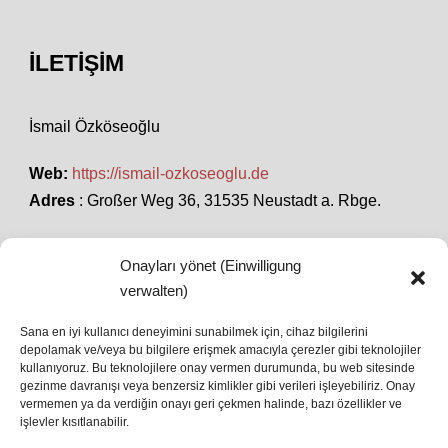
İLETIŞIM
İsmail Özköseoğlu
Web:
https://ismail-ozkoseoglu.de
Adres
: Großer Weg 36, 31535 Neustadt a. Rbge.
Onayları yönet (Einwilligung
SON HABERLER
verwalten)
Sana en iyi kullanıcı deneyimini sunabilmek için, cihaz bilgilerini
depolamak ve/veya bu bilgilere erişmek amacıyla çerezler gibi teknolojiler
İstanbul’da Avrupa Ligi Finali: Freiburg ve Aston
kullanıyoruz. Bu teknolojilere onay vermen durumunda, bu web sitesinde
Villa Boğaz’da Tarih Yazmaya Hazırlanıyor
gezinme davranışı veya benzersiz kimlikler gibi verileri işleyebiliriz. Onay
08 May 2026
vermemen ya da verdiğin onayı geri çekmen halinde, bazı özellikler ve
işlevler kısıtlanabilir.