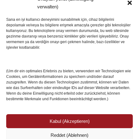
SON HABERLER
verwalten)
Sana en iyi kullanıcı deneyimini sunabilmek için, cihaz bilgilerini
depolamak ve/veya bu bilgilere erişmek amacıyla çerezler gibi teknolojiler
İstanbul’da Avrupa Ligi Finali: Freiburg ve Aston
kullanıyoruz. Bu teknolojilere onay vermen durumunda, bu web sitesinde
Villa Boğaz’da Tarih Yazmaya Hazırlanıyor
gezinme davranışı veya benzersiz kimlikler gibi verileri işleyebiliriz. Onay
08 May 2026
vermemen ya da verdiğin onayı geri çekmen halinde, bazı özellikler ve
işlevler kısıtlanabilir.
Romanya Futbolunun Efsane İsmi Mircea
Lucescu Hayatını Kaybetti
(Um dir ein optimales Erlebnis zu bieten, verwenden wir Technologien wie
17 Nis 2026
Cookies, um Geräteinformationen zu speichern und/oder darauf
zuzugreifen. Wenn du diesen Technologien zustimmst, können wir Daten
wie das Surfverhalten oder eindeutige IDs auf dieser Website verarbeiten.
Wenn du deine Einwilligung nicht erteilst oder zurückziehst, können
bestimmte Merkmale und Funktionen beeinträchtigt werden.)
Kabul (Akzeptieren)
Reddet (Ablehnen)