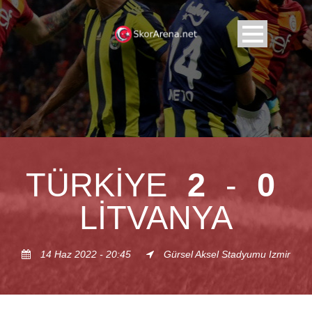
TÜRKIYE
2
-
0
LITVANYA
14 Haz 2022 - 20:45
Gürsel Aksel Stadyumu Izmir