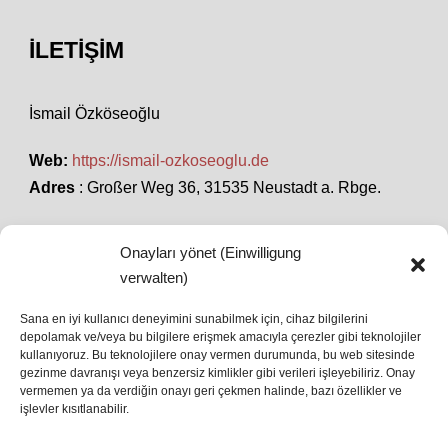
İLETIŞIM
İsmail Özköseoğlu
Web:
https://ismail-ozkoseoglu.de
Adres
: Großer Weg 36, 31535 Neustadt a. Rbge.
Onayları yönet (Einwilligung
SON HABERLER
verwalten)
Sana en iyi kullanıcı deneyimini sunabilmek için, cihaz bilgilerini
depolamak ve/veya bu bilgilere erişmek amacıyla çerezler gibi teknolojiler
İstanbul’da Avrupa Ligi Finali: Freiburg ve Aston
kullanıyoruz. Bu teknolojilere onay vermen durumunda, bu web sitesinde
Villa Boğaz’da Tarih Yazmaya Hazırlanıyor
gezinme davranışı veya benzersiz kimlikler gibi verileri işleyebiliriz. Onay
08 May 2026
vermemen ya da verdiğin onayı geri çekmen halinde, bazı özellikler ve
işlevler kısıtlanabilir.
Romanya Futbolunun Efsane İsmi Mircea