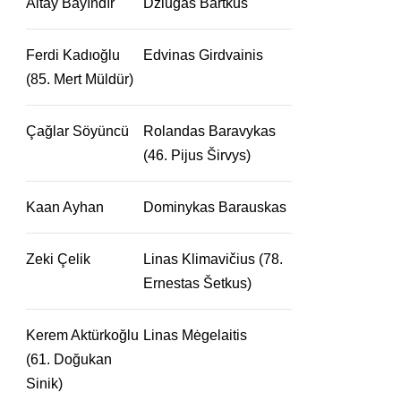
Altay Bayındır
Džiugas Bartkus
Ferdi Kadıoğlu
Edvinas Girdvainis
(85. Mert Müldür)
Çağlar Söyüncü
Rolandas Baravykas
(46. Pijus Širvys)
Kaan Ayhan
Dominykas Barauskas
Zeki Çelik
Linas Klimavičius (78.
Ernestas Šetkus)
Kerem Aktürkoğlu
Linas Mėgelaitis
(61. Doğukan
Sinik)