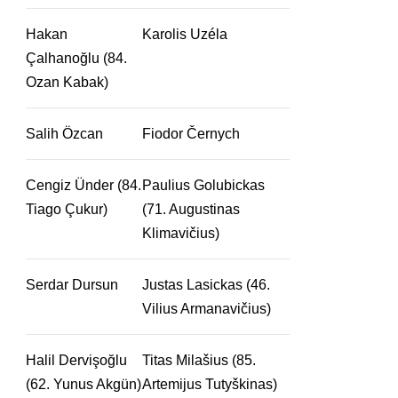
Hakan
Karolis Uzéla
Çalhanoğlu (84.
Ozan Kabak)
Salih Özcan
Fiodor Černych
Cengiz Ünder (84.
Paulius Golubickas
Tiago Çukur)
(71. Augustinas
Klimavičius)
Serdar Dursun
Justas Lasickas (46.
Vilius Armanavičius)
Halil Dervişoğlu
Titas Milašius (85.
(62. Yunus Akgün)
Artemijus Tutyškinas)