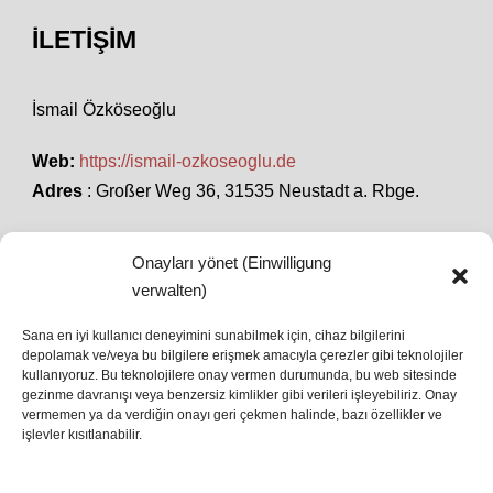
İLETIŞIM
İsmail Özköseoğlu
Web:
https://ismail-ozkoseoglu.de
Adres
: Großer Weg 36, 31535 Neustadt a. Rbge.
Onayları yönet (Einwilligung
SON HABERLER
verwalten)
Sana en iyi kullanıcı deneyimini sunabilmek için, cihaz bilgilerini
depolamak ve/veya bu bilgilere erişmek amacıyla çerezler gibi teknolojiler
İstanbul’da Avrupa Ligi Finali: Freiburg ve Aston
kullanıyoruz. Bu teknolojilere onay vermen durumunda, bu web sitesinde
Villa Boğaz’da Tarih Yazmaya Hazırlanıyor
gezinme davranışı veya benzersiz kimlikler gibi verileri işleyebiliriz. Onay
08 May 2026
vermemen ya da verdiğin onayı geri çekmen halinde, bazı özellikler ve
işlevler kısıtlanabilir.
Romanya Futbolunun Efsane İsmi Mircea