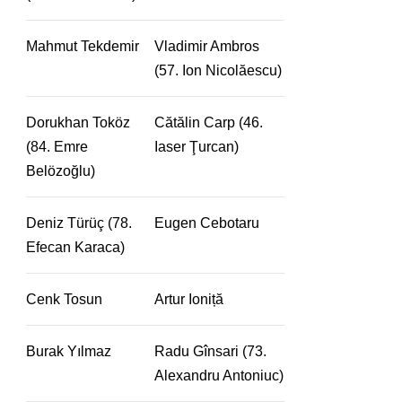
Mahmut Tekdemir
Vladimir Ambros
(57. Ion Nicolăescu)
Dorukhan Toköz
Cătălin Carp (46.
(84. Emre
Iaser Ţurcan)
Belözoğlu)
Deniz Türüç (78.
Eugen Cebotaru
Efecan Karaca)
Cenk Tosun
Artur Ioniță
Burak Yılmaz
Radu Gînsari (73.
Alexandru Antoniuc)