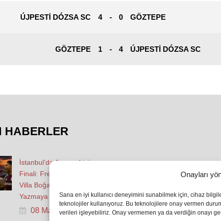
ÚJPESTI DÓZSA SC
4
-
0
GÖZTEPE
GÖZTEPE
1
-
4
ÚJPESTI DÓZSA SC
N HABERLER
İstanbul’da Avrupa Ligi
Finali: Freiburg ve Aston
Onayları yön
Villa Boğaz’da Tarih
Sana en iyi kullanıcı deneyimini sunabilmek için, cihaz bilgi
Yazmaya Hazırlanıyor
teknolojiler kullanıyoruz. Bu teknolojilere onay vermen dur
08 May 2026
verileri işleyebiliriz. Onay vermemen ya da verdiğin onayı geri