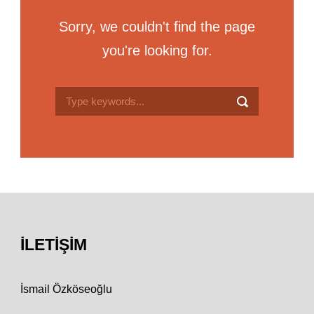
Sorry, we couldn't find the page
you're looking for.
İLETIŞIM
İsmail Özköseoğlu