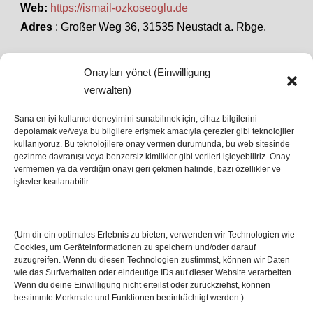
Web:
https://ismail-ozkoseoglu.de
Adres
: Großer Weg 36, 31535 Neustadt a. Rbge.
Onayları yönet (Einwilligung
SON HABERLER
verwalten)
Sana en iyi kullanıcı deneyimini sunabilmek için, cihaz bilgilerini
depolamak ve/veya bu bilgilere erişmek amacıyla çerezler gibi teknolojiler
İstanbul’da Avrupa Ligi Finali: Freiburg ve Aston
kullanıyoruz. Bu teknolojilere onay vermen durumunda, bu web sitesinde
Villa Boğaz’da Tarih Yazmaya Hazırlanıyor
gezinme davranışı veya benzersiz kimlikler gibi verileri işleyebiliriz. Onay
08 May 2026
vermemen ya da verdiğin onayı geri çekmen halinde, bazı özellikler ve
işlevler kısıtlanabilir.
Romanya Futbolunun Efsane İsmi Mircea
Lucescu Hayatını Kaybetti
(Um dir ein optimales Erlebnis zu bieten, verwenden wir Technologien wie
17 Nis 2026
Cookies, um Geräteinformationen zu speichern und/oder darauf
zuzugreifen. Wenn du diesen Technologien zustimmst, können wir Daten
wie das Surfverhalten oder eindeutige IDs auf dieser Website verarbeiten.
Wenn du deine Einwilligung nicht erteilst oder zurückziehst, können
bestimmte Merkmale und Funktionen beeinträchtigt werden.)