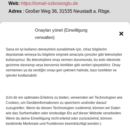
Web:
https://ismail-ozkoseoglu.de
Adres
: Großer Weg 36, 31535 Neustadt a. Rbge.
Onayları yönet (Einwilligung
SON HABERLER
verwalten)
Sana en iyi kullanıcı deneyimini sunabilmek için, cihaz bilgilerini
depolamak ve/veya bu bilgilere erişmek amacıyla çerezler gibi teknolojiler
İstanbul’da Avrupa Ligi Finali: Freiburg ve Aston
kullanıyoruz. Bu teknolojilere onay vermen durumunda, bu web sitesinde
Villa Boğaz’da Tarih Yazmaya Hazırlanıyor
gezinme davranışı veya benzersiz kimlikler gibi verileri işleyebiliriz. Onay
08 May 2026
vermemen ya da verdiğin onayı geri çekmen halinde, bazı özellikler ve
işlevler kısıtlanabilir.
Romanya Futbolunun Efsane İsmi Mircea
Lucescu Hayatını Kaybetti
(Um dir ein optimales Erlebnis zu bieten, verwenden wir Technologien wie
17 Nis 2026
Cookies, um Geräteinformationen zu speichern und/oder darauf
zuzugreifen. Wenn du diesen Technologien zustimmst, können wir Daten
wie das Surfverhalten oder eindeutige IDs auf dieser Website verarbeiten.
Wenn du deine Einwilligung nicht erteilst oder zurückziehst, können
bestimmte Merkmale und Funktionen beeinträchtigt werden.)