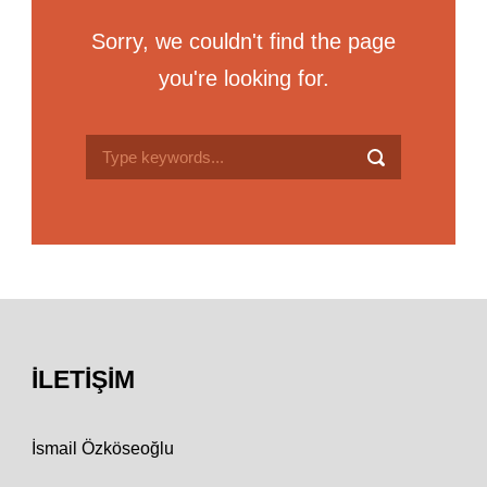
Sorry, we couldn't find the page
you're looking for.
İLETIŞIM
İsmail Özköseoğlu