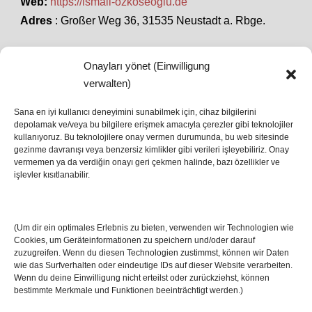
Web:
https://ismail-ozkoseoglu.de
Adres
: Großer Weg 36, 31535 Neustadt a. Rbge.
Onayları yönet (Einwilligung
SON HABERLER
verwalten)
Sana en iyi kullanıcı deneyimini sunabilmek için, cihaz bilgilerini
depolamak ve/veya bu bilgilere erişmek amacıyla çerezler gibi teknolojiler
İstanbul’da Avrupa Ligi Finali: Freiburg ve Aston
kullanıyoruz. Bu teknolojilere onay vermen durumunda, bu web sitesinde
Villa Boğaz’da Tarih Yazmaya Hazırlanıyor
gezinme davranışı veya benzersiz kimlikler gibi verileri işleyebiliriz. Onay
08 May 2026
vermemen ya da verdiğin onayı geri çekmen halinde, bazı özellikler ve
işlevler kısıtlanabilir.
Romanya Futbolunun Efsane İsmi Mircea
Lucescu Hayatını Kaybetti
(Um dir ein optimales Erlebnis zu bieten, verwenden wir Technologien wie
17 Nis 2026
Cookies, um Geräteinformationen zu speichern und/oder darauf
zuzugreifen. Wenn du diesen Technologien zustimmst, können wir Daten
wie das Surfverhalten oder eindeutige IDs auf dieser Website verarbeiten.
Wenn du deine Einwilligung nicht erteilst oder zurückziehst, können
bestimmte Merkmale und Funktionen beeinträchtigt werden.)