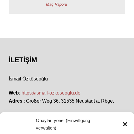
İLETIŞIM
İsmail Özköseoğlu
Web:
https://ismail-ozkoseoglu.de
Adres
: Großer Weg 36, 31535 Neustadt a. Rbge.
Onayları yönet (Einwilligung
SON HABERLER
verwalten)