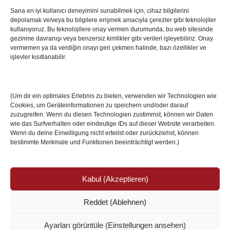
Sana en iyi kullanıcı deneyimini sunabilmek için, cihaz bilgilerini
depolamak ve/veya bu bilgilere erişmek amacıyla çerezler gibi teknolojiler
İstanbul’da Avrupa Ligi Finali: Freiburg ve Aston
kullanıyoruz. Bu teknolojilere onay vermen durumunda, bu web sitesinde
Villa Boğaz’da Tarih Yazmaya Hazırlanıyor
gezinme davranışı veya benzersiz kimlikler gibi verileri işleyebiliriz. Onay
08 May 2026
vermemen ya da verdiğin onayı geri çekmen halinde, bazı özellikler ve
işlevler kısıtlanabilir.
Romanya Futbolunun Efsane İsmi Mircea
Lucescu Hayatını Kaybetti
(Um dir ein optimales Erlebnis zu bieten, verwenden wir Technologien wie
17 Nis 2026
Cookies, um Geräteinformationen zu speichern und/oder darauf
zuzugreifen. Wenn du diesen Technologien zustimmst, können wir Daten
wie das Surfverhalten oder eindeutige IDs auf dieser Website verarbeiten.
Wenn du deine Einwilligung nicht erteilst oder zurückziehst, können
bestimmte Merkmale und Funktionen beeinträchtigt werden.)
Kabul (Akzeptieren)
Reddet (Ablehnen)
© Copyright 2024 /
Impressum/Site sahibi
/
Ayarları görüntüle (Einstellungen ansehen)