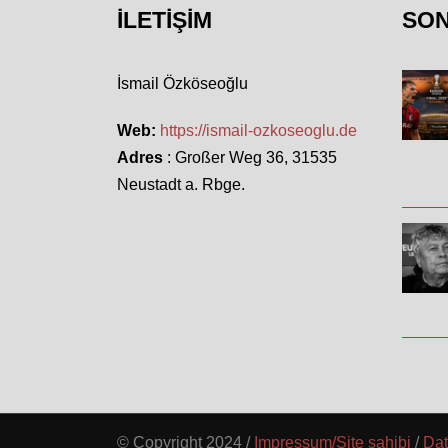
İLETIŞIM
SO
İsmail Özköseoğlu
Web:
https://ismail-ozkoseoglu.de
Adres
: Großer Weg 36, 31535
Neustadt a. Rbge.
© Copyright 2024 /
Impressum/Site sahibi
/
Dat