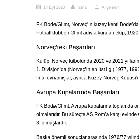
14 Eyl 2023
Ismail
Allgemein
FK Bodø/Glimt, Norveç’in kuzey kenti Bodø’dan 
Fotballklubben Glimt adıyla kurulan ekip, 1920’
Norveç’teki Başarıları
Kulüp, Norveç futbolunda 2020 ve 2021 yılların
1. Divisjon’da (Norveç’in en üst ligi) 1977, 1
final oynamışlar, ayrıca Kuzey-Norveç Kupası’
Avrupa Kupalarında Başarıları
FK Bodø/Glimt, Avrupa kupalarına toplamda on 
olmalarıdır. Bu süreçte AS Rom’a karşı evinde
3. olmuşlardır.
Başka önemli sonuçlar arasında 1976/77 yılınd