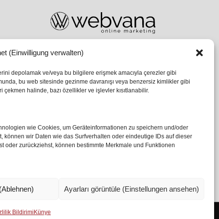
et (Einwilligung verwalten)
lerini depolamak ve/veya bu bilgilere erişmek amacıyla çerezler gibi
umunda, bu web sitesinde gezinme davranışı veya benzersiz kimlikler gibi
 çekmen halinde, bazı özellikler ve işlevler kısıtlanabilir.
echnologien wie Cookies, um Geräteinformationen zu speichern und/oder
 können wir Daten wie das Surfverhalten oder eindeutige IDs auf dieser
ilst oder zurückziehst, können bestimmte Merkmale und Funktionen
(Ablehnen)
Ayarları görüntüle (Einstellungen ansehen)
lilik Bildirimi
Künye
Ismail Özköseoğlu