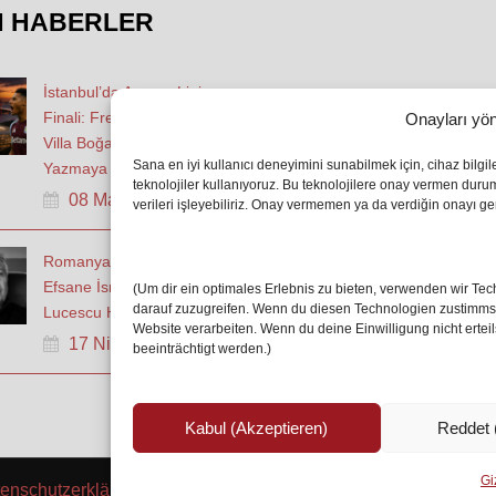
N HABERLER
İstanbul’da Avrupa Ligi
Finali: Freiburg ve Aston
Onayları yön
Villa Boğaz’da Tarih
Sana en iyi kullanıcı deneyimini sunabilmek için, cihaz bilgi
Yazmaya Hazırlanıyor
teknolojiler kullanıyoruz. Bu teknolojilere onay vermen dur
08 May 2026
verileri işleyebiliriz. Onay vermemen ya da verdiğin onayı geri
Romanya Futbolunun
Efsane İsmi Mircea
(Um dir ein optimales Erlebnis zu bieten, verwenden wir T
darauf zuzugreifen. Wenn du diesen Technologien zustimmst,
Lucescu Hayatını Kaybetti
Website verarbeiten. Wenn du deine Einwilligung nicht erte
17 Nis 2026
beeinträchtigt werden.)
Kabul (Akzeptieren)
Reddet 
Giz
enschutzerklärung/Gizlilik ve Güvenlik