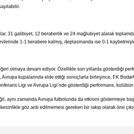
yılabilir.
 31 galibiyet, 12 beraberlik ve 24 mağlubiyet alarak toplamda 
vlerinde 1-1 berabere kalmış, deplasmanda ise 0-1 kaybetmişle
eri olmaya devam ediyor. Özellikle son yıllarda gösterdiği perf
Avrupa kupalarında elde ettiği sonuçlarla birleşince, FK Bodø/G
onferans Ligi ve Avrupa Ligi’nde gösterdiği performans, kulübün 
eğil, aynı zamanda Avrupa futbolunda da etkisini göstermeye başl
sinlikle göz ardı edilmemesi gereken bir rakip olarak öne çıkı