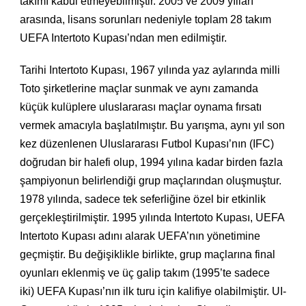
takımı kabul etmeyebilmiştir. 2005 ve 2009 yılları
arasında, lisans sorunları nedeniyle toplam 28 takım
UEFA Intertoto Kupası’ndan men edilmiştir.
Tarihi Intertoto Kupası, 1967 yılında yaz aylarında milli
Toto şirketlerine maçlar sunmak ve aynı zamanda
küçük kulüplere uluslararası maçlar oynama fırsatı
vermek amacıyla başlatılmıştır. Bu yarışma, aynı yıl son
kez düzenlenen Uluslararası Futbol Kupası’nın (IFC)
doğrudan bir halefi olup, 1994 yılına kadar birden fazla
şampiyonun belirlendiği grup maçlarından oluşmuştur.
1978 yılında, sadece tek seferliğine özel bir etkinlik
gerçekleştirilmiştir. 1995 yılında Intertoto Kupası, UEFA
Intertoto Kupası adını alarak UEFA’nın yönetimine
geçmiştir. Bu değişiklikle birlikte, grup maçlarına final
oyunları eklenmiş ve üç galip takım (1995’te sadece
iki) UEFA Kupası’nın ilk turu için kalifiye olabilmiştir. UI-