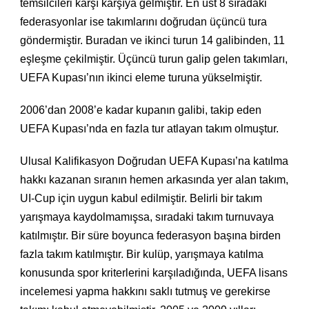
temsilcileri karşı karşıya gelmiştir. En üst 8 sıradaki
federasyonlar ise takımlarını doğrudan üçüncü tura
göndermiştir. Buradan ve ikinci turun 14 galibinden, 11
eşleşme çekilmiştir. Üçüncü turun galip gelen takımları,
UEFA Kupası’nın ikinci eleme turuna yükselmiştir.
2006’dan 2008’e kadar kupanın galibi, takip eden
UEFA Kupası’nda en fazla tur atlayan takım olmuştur.
Ulusal Kalifikasyon Doğrudan UEFA Kupası’na katılma
hakkı kazanan sıranın hemen arkasında yer alan takım,
UI-Cup için uygun kabul edilmiştir. Belirli bir takım
yarışmaya kaydolmamışsa, sıradaki takım turnuvaya
katılmıştır. Bir süre boyunca federasyon başına birden
fazla takım katılmıştır. Bir kulüp, yarışmaya katılma
konusunda spor kriterlerini karşıladığında, UEFA lisans
incelemesi yapma hakkını saklı tutmuş ve gerekirse