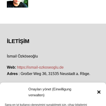
İLETIŞIM
İsmail Özköseoğlu
Web:
https://ismail-ozkoseoglu.de
Adres
: Großer Weg 36, 31535 Neustadt a. Rbge.
Onayları yönet (Einwilligung
SON HABERLER
verwalten)
Sana en iyi kullanıcı deneyimini sunabilmek için, cihaz bilgilerini