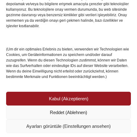
depolamak ve/veya bu bilgilere erişmek amacıyla çerezler gibi teknolojiler
İstanbul’da Avrupa Ligi Finali: Freiburg ve Aston
kullanıyoruz. Bu teknolojilere onay vermen durumunda, bu web sitesinde
Villa Boğaz’da Tarih Yazmaya Hazırlanıyor
gezinme davranışı veya benzersiz kimlikler gibi verileri işleyebiliriz. Onay
08 May 2026
vermemen ya da verdiğin onayı geri çekmen halinde, bazı özellikler ve
işlevler kısıtlanabilir.
Romanya Futbolunun Efsane İsmi Mircea
Lucescu Hayatını Kaybetti
(Um dir ein optimales Erlebnis zu bieten, verwenden wir Technologien wie
17 Nis 2026
Cookies, um Geräteinformationen zu speichern und/oder darauf
zuzugreifen. Wenn du diesen Technologien zustimmst, können wir Daten
wie das Surfverhalten oder eindeutige IDs auf dieser Website verarbeiten.
Wenn du deine Einwilligung nicht erteilst oder zurückziehst, können
bestimmte Merkmale und Funktionen beeinträchtigt werden.)
Kabul (Akzeptieren)
Reddet (Ablehnen)
© Copyright 2024 /
Impressum/Site sahibi
/
Ayarları görüntüle (Einstellungen ansehen)
Datenschutzerklärung/Gizlilik ve Güvenlik