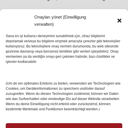
Onayları yönet (Einwilligung
SON HABERLER
verwalten)
Sana en iyi kullanıcı deneyimini sunabilmek için, cihaz bilgilerini
depolamak ve/veya bu bilgilere erişmek amacıyla çerezler gibi teknolojiler
İstanbul’da Avrupa Ligi Finali: Freiburg ve Aston
kullanıyoruz. Bu teknolojilere onay vermen durumunda, bu web sitesinde
Villa Boğaz’da Tarih Yazmaya Hazırlanıyor
gezinme davranışı veya benzersiz kimlikler gibi verileri işleyebiliriz. Onay
08 May 2026
vermemen ya da verdiğin onayı geri çekmen halinde, bazı özellikler ve
işlevler kısıtlanabilir.
Romanya Futbolunun Efsane İsmi Mircea
Lucescu Hayatını Kaybetti
(Um dir ein optimales Erlebnis zu bieten, verwenden wir Technologien wie
17 Nis 2026
Cookies, um Geräteinformationen zu speichern und/oder darauf
zuzugreifen. Wenn du diesen Technologien zustimmst, können wir Daten
wie das Surfverhalten oder eindeutige IDs auf dieser Website verarbeiten.
Wenn du deine Einwilligung nicht erteilst oder zurückziehst, können
bestimmte Merkmale und Funktionen beeinträchtigt werden.)