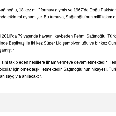
an Sağınoğlu, 18 kez millî formayı giymiş ve 1967’de Doğu Pakis
da etkin rol oynamıştır. Bu turnuva, Sağınoğlu’nun millî takım d
l 2016’da 79 yaşında hayatını kaybeden Fehmi Sağınoğlu, Türk f
inde Beşiktaş ile iki kez Süper Lig şampiyonluğu ve bir kez C
amıştır.
disini takip eden nesillere ilham vermeye devam etmektedir. He
lcular için örnek teşkil etmektedir. Sağınoğlu’nun hikayesi, Tür
an saygıyla anılacaktır.