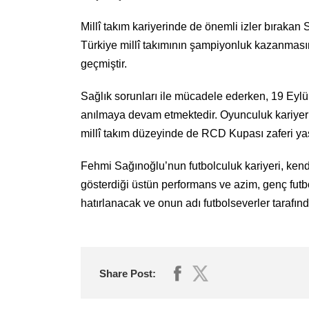
Millî takım kariyerinde de önemli izler bırak
Türkiye millî takımının şampiyonluk kazanmasın
geçmiştir.
Sağlık sorunları ile mücadele ederken, 19 Eylü
anılmaya devam etmektedir. Oyunculuk kariyer
millî takım düzeyinde de RCD Kupası zaferi yaş
Fehmi Sağınoğlu’nun futbolculuk kariyeri, ken
gösterdiği üstün performans ve azim, genç futbo
hatırlanacak ve onun adı futbolseverler tarafınd
Share Post: