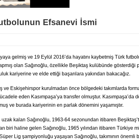
utbolunun Efsanevi İsmi
aya gelmiş ve 19 Eylül 2016’da hayatını kaybetmiş Türk futbolu
 yapmış olan Sağınoğlu, özellikle Beşiktaş kulübünde gösterdiği 
luk kariyerine ve elde ettiği başarılara yakından bakacağız.
ş ve Eskişehirspor kurulmadan önce bölgedeki takımlarda forma g
ücadele eden Kasımpaşa’ya transfer olmuştur. Kasımpaşa’da d
muş ve burada kariyerinin en parlak dönemini yaşamıştır.
n uzak kalan Sağınoğlu, 1963-64 sezonundan itibaren Beşiktaş’t
biri haline gelen Sağınoğlu, 1965 yılından itibaren Türkiye mil
Süper Lig şampiyonluğu yaşayan Sağınoğlu, takımının önemli ba