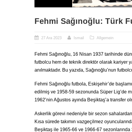
Fehmi Sağınoğlu: Türk F
27 Ara 2023
Ismail
Allgemein
Fehmi Sağınoğlu, 16 Nisan 1937 tarihinde düny
futbolcu hem de teknik direktör olarak kariyer
anılmaktadır. Bu yazıda, Sağınoğlu’nun futbolcu
Fehmi Sağınoğlu futbola, Eskişehir’de başlamı
edilmiş ve 1958-59 sezonunda Süper Lig’de m
1962’nin Ağustos ayında Beşiktaş’a transfer ol
Askerlik görevi nedeniyle bir sezon sahalarda
Kısa sürede takımın vazgeçilmez oyuncularından 
Beşiktaş ile 1965-66 ve 1966-67 sezonlarında 