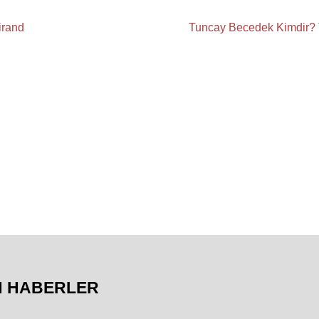
irand
Tuncay Becedek Kimdir? 
N HABERLER