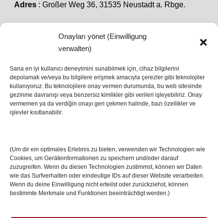
Adres
: Großer Weg 36, 31535 Neustadt a. Rbge.
Onayları yönet (Einwilligung
SON HABERLER
verwalten)
Sana en iyi kullanıcı deneyimini sunabilmek için, cihaz bilgilerini
depolamak ve/veya bu bilgilere erişmek amacıyla çerezler gibi teknolojiler
İstanbul’da Avrupa Ligi Finali: Freiburg ve Aston
kullanıyoruz. Bu teknolojilere onay vermen durumunda, bu web sitesinde
Villa Boğaz’da Tarih Yazmaya Hazırlanıyor
gezinme davranışı veya benzersiz kimlikler gibi verileri işleyebiliriz. Onay
08 May 2026
vermemen ya da verdiğin onayı geri çekmen halinde, bazı özellikler ve
işlevler kısıtlanabilir.
Romanya Futbolunun Efsane İsmi Mircea
Lucescu Hayatını Kaybetti
(Um dir ein optimales Erlebnis zu bieten, verwenden wir Technologien wie
17 Nis 2026
Cookies, um Geräteinformationen zu speichern und/oder darauf
zuzugreifen. Wenn du diesen Technologien zustimmst, können wir Daten
wie das Surfverhalten oder eindeutige IDs auf dieser Website verarbeiten.
Wenn du deine Einwilligung nicht erteilst oder zurückziehst, können
bestimmte Merkmale und Funktionen beeinträchtigt werden.)