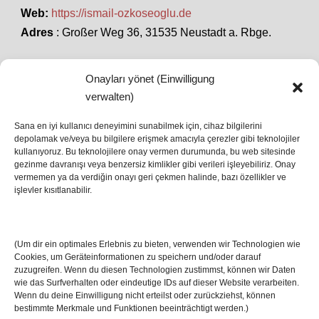
Web:
https://ismail-ozkoseoglu.de
Adres
: Großer Weg 36, 31535 Neustadt a. Rbge.
Onayları yönet (Einwilligung
SON HABERLER
verwalten)
Sana en iyi kullanıcı deneyimini sunabilmek için, cihaz bilgilerini
depolamak ve/veya bu bilgilere erişmek amacıyla çerezler gibi teknolojiler
İstanbul’da Avrupa Ligi Finali: Freiburg ve Aston
kullanıyoruz. Bu teknolojilere onay vermen durumunda, bu web sitesinde
Villa Boğaz’da Tarih Yazmaya Hazırlanıyor
gezinme davranışı veya benzersiz kimlikler gibi verileri işleyebiliriz. Onay
08 May 2026
vermemen ya da verdiğin onayı geri çekmen halinde, bazı özellikler ve
işlevler kısıtlanabilir.
Romanya Futbolunun Efsane İsmi Mircea
Lucescu Hayatını Kaybetti
(Um dir ein optimales Erlebnis zu bieten, verwenden wir Technologien wie
17 Nis 2026
Cookies, um Geräteinformationen zu speichern und/oder darauf
zuzugreifen. Wenn du diesen Technologien zustimmst, können wir Daten
wie das Surfverhalten oder eindeutige IDs auf dieser Website verarbeiten.
Wenn du deine Einwilligung nicht erteilst oder zurückziehst, können
bestimmte Merkmale und Funktionen beeinträchtigt werden.)