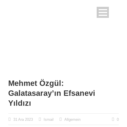
Mehmet Özgül:
Galatasaray’ın Efsanevi
Yıldızı
31 Ara 2023
Ismail
Allgemein
0