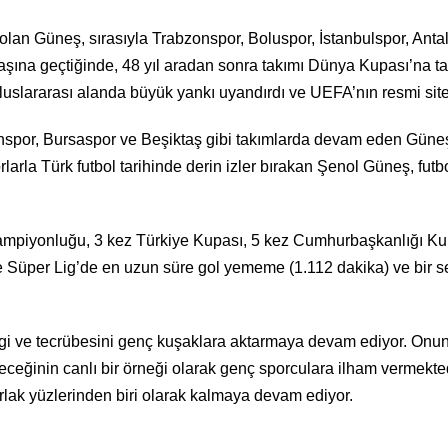
 olan Güneş, sırasıyla Trabzonspor, Boluspor, İstanbulspor, Antal
başına geçtiğinde, 48 yıl aradan sonra takımı Dünya Kupası’na taş
luslararası alanda büyük yankı uyandırdı ve UEFA’nın resmi sites
spor, Bursaspor ve Beşiktaş gibi takımlarda devam eden Güneş, fut
orlarla Türk futbol tarihinde derin izler bırakan Şenol Güneş, fut
 Şampiyonluğu, 3 kez Türkiye Kupası, 5 kez Cumhurbaşkanlığı K
de Süper Lig’de en uzun süre gol yememe (1.112 dakika) ve bir se
i ve tecrübesini genç kuşaklara aktarmaya devam ediyor. Onun h
ileceğinin canlı bir örneği olarak genç sporculara ilham vermek
rlak yüzlerinden biri olarak kalmaya devam ediyor.