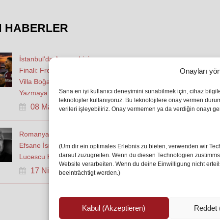
N HABERLER
İstanbul’da Avrupa Ligi
Finali: Freiburg ve Aston
Onayları yön
Villa Boğaz’da Tarih
Sana en iyi kullanıcı deneyimini sunabilmek için, cihaz bilgi
Yazmaya Hazırlanıyor
teknolojiler kullanıyoruz. Bu teknolojilere onay vermen dur
08 May 2026
verileri işleyebiliriz. Onay vermemen ya da verdiğin onayı geri
Romanya Futbolunun
Efsane İsmi Mircea
(Um dir ein optimales Erlebnis zu bieten, verwenden wir T
darauf zuzugreifen. Wenn du diesen Technologien zustimmst,
Lucescu Hayatını Kaybetti
Website verarbeiten. Wenn du deine Einwilligung nicht erte
17 Nis 2026
beeinträchtigt werden.)
Kabul (Akzeptieren)
Reddet 