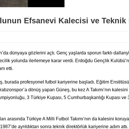
unun Efsanevi Kalecisi ve Teknik 
da dünyaya gözlerini açtı. Genç yaşlarda sporun farklı dallarıy
ecilik yolunda ilerlemeye karar verdi. Erdoğdu Gençlik Kulübü’nd
m etti.
eş, burada profesyonel futbol kariyerine başladı. Eğitim Enstit
Trabzonspor’a dönüş yapan Güneş, bu kez A Takımı’nın kalesini
mpiyonluğu, 3 Türkiye Kupası, 5 Cumhurbaşkanlığı Kupası ve 3
ları arasında Türkiye A Milli Futbol Takımı’nın da kalesini koruy
987’de ayrıldıktan sonra teknik direktörlük kariyerine adım attı.