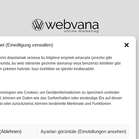
et (Einwilligung verwalten)
lerini depolamak ve/veya bu bilgilere erişmek amacıyla çerezler gibi
umunda, bu web sitesinde gezinme davranışı veya benzersiz kimlikler gibi
 çekmen halinde, bazı özellikler ve işlevler kısıtlanabilir.
echnologien wie Cookies, um Geräteinformationen zu speichern und/oder
 können wir Daten wie das Surfverhalten oder eindeutige IDs auf dieser
ilst oder zurückziehst, können bestimmte Merkmale und Funktionen
(Ablehnen)
Ayarları görüntüle (Einstellungen ansehen)