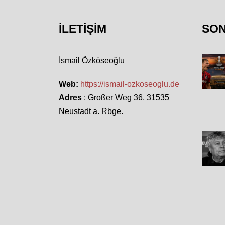
İLETIŞIM
SO
İsmail Özköseoğlu
Web:
https://ismail-ozkoseoglu.de
Adres
: Großer Weg 36, 31535
Neustadt a. Rbge.